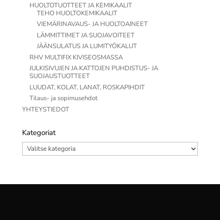
HUOLTOTUOTTEET JA KEMIKAALIT
TEHO HUOLTOKEMIKAALIT
VIEMÄRINAVAUS- JA HUOLTOAINEET
LÄMMITTIMET JA SUOJAVOITEET
JÄÄNSULATUS JA LUMITYÖKALUT
RHV MULTIFIX KIVISEOSMASSA
JULKISIVUJEN JA KATTOJEN PUHDISTUS- JA
SUOJAUSTUOTTEET
LUUDAT, KOLAT, LANAT, ROSKAPIHDIT
Tilaus- ja sopimusehdot
YHTEYSTIEDOT
Kategoriat
Kategoriat