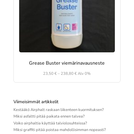
Grease Buster viemärinavausneste
Hintaluokka:
23,50
€
–
238,80
€
Alv 0%
23,50 €
-
238,80 €
Viimeisimmät artikkelit
Kestääkö Airphalt raskaan liikenteen kuormituksen?
Miksi asfaltti pitää paikata ennen talvea?
Voiko airphaltia käyttää talviolosuhteissa?
Miksi graffiti pitää poistaa mahdollisimman nopeasti?