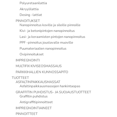
Polyuretaanilattia
Akryylilattia
Desing -lattiat
PINNOITUKSET
Nanopinnoitus koville ja sileille pinnoille
Kivi- ja betonipintojen nanopinnoitus
Lasi- ja keraamisten pintojen nanopinnoitus
PPF -pinnoitus joustavalle muoville
Puumateriaalien nanopinnoitus
Ovipinnoitukset
IMPREGNOINTI
MULTIFIX KIVISEOSMASSAUS
PARKKIHALLIEN KUNNOSSAPITO
TUOTTEET
ASFALTINPAIKKAUSMASSAT
Asfaltinpaikkausmassojen hankintaopas
GRAFFITIN PUHDISTUS- JA SUOJAUSTUOTTEET
Graffitin puhdistus
Antigraffitipinnoitteet
IMPREGNOINTIAINEET
PINNOITTEET