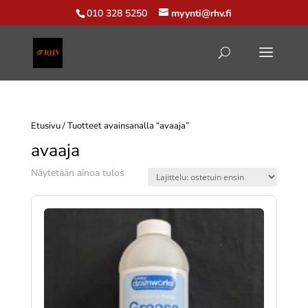
010 328 5250
myynti@rhv.fi
Etusivu
/ Tuotteet avainsanalla “avaaja”
avaaja
Näytetään ainoa tulos