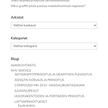
Voiko airphaltia käyttää talviolosuhteissa?
Miksi graffiti pitää poistaa mahdollisimman nopeasti?
Arkistot
Arkistot
Kategoriat
Kategoriat
Blogi
AJANKOHTAISTA
RHV SERVICE
ANTIGRAFFITIPINNOITUS JA GRAFFITIEN PUHDISTUS
ASFALTIN KORJAUS JA PINNOITUS
COMPOUND MN 20 EJ -MASSALIIKUNTASAUMA
JULKISIVUPESUT
ULKORAKENTEIDEN JA PORTAIDEN PINNOITUS
LATTIAPINNOITUKSET
Epoksilattia