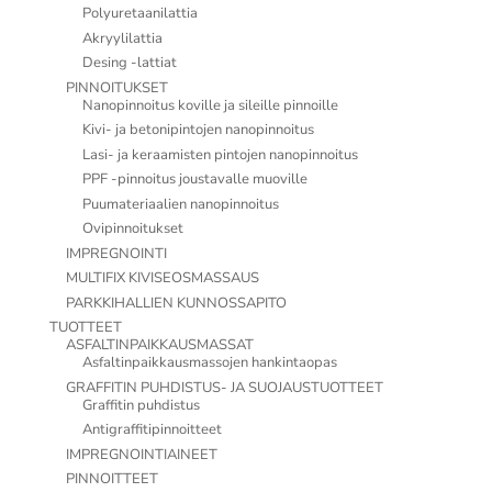
Polyuretaanilattia
Akryylilattia
Desing -lattiat
PINNOITUKSET
Nanopinnoitus koville ja sileille pinnoille
Kivi- ja betonipintojen nanopinnoitus
Lasi- ja keraamisten pintojen nanopinnoitus
PPF -pinnoitus joustavalle muoville
Puumateriaalien nanopinnoitus
Ovipinnoitukset
IMPREGNOINTI
MULTIFIX KIVISEOSMASSAUS
PARKKIHALLIEN KUNNOSSAPITO
TUOTTEET
ASFALTINPAIKKAUSMASSAT
Asfaltinpaikkausmassojen hankintaopas
GRAFFITIN PUHDISTUS- JA SUOJAUSTUOTTEET
Graffitin puhdistus
Antigraffitipinnoitteet
IMPREGNOINTIAINEET
PINNOITTEET