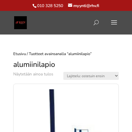
010 328 5250
myynti@rhv.fi
Etusivu
/ Tuotteet avainsanalla “alumiinilapio”
alumiinilapio
Näytetään ainoa tulos