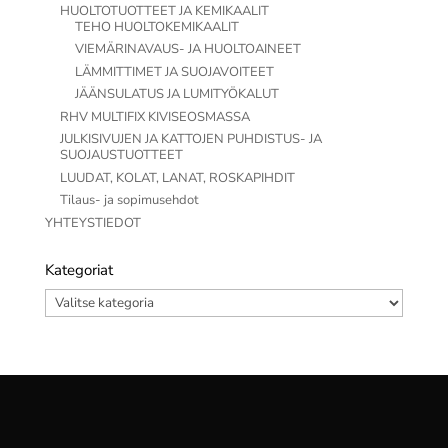
HUOLTOTUOTTEET JA KEMIKAALIT
TEHO HUOLTOKEMIKAALIT
VIEMÄRINAVAUS- JA HUOLTOAINEET
LÄMMITTIMET JA SUOJAVOITEET
JÄÄNSULATUS JA LUMITYÖKALUT
RHV MULTIFIX KIVISEOSMASSA
JULKISIVUJEN JA KATTOJEN PUHDISTUS- JA
SUOJAUSTUOTTEET
LUUDAT, KOLAT, LANAT, ROSKAPIHDIT
Tilaus- ja sopimusehdot
YHTEYSTIEDOT
Kategoriat
Kategoriat