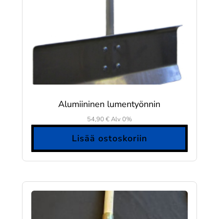
Alumiininen lumentyönnin
54,90
€
Alv 0%
Lisää ostoskoriin