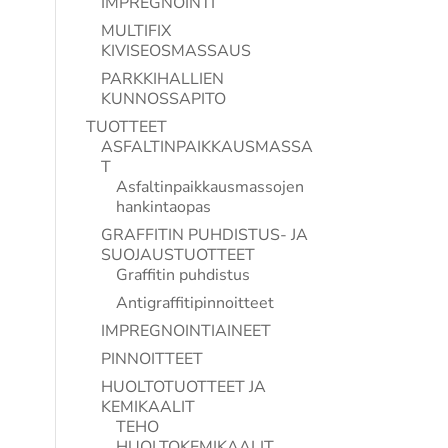
IMPREGNOINTI
MULTIFIX
KIVISEOSMASSAUS
PARKKIHALLIEN
KUNNOSSAPITO
TUOTTEET
ASFALTINPAIKKAUSMASSA
T
Asfaltinpaikkausmassojen
hankintaopas
GRAFFITIN PUHDISTUS- JA
SUOJAUSTUOTTEET
Graffitin puhdistus
Antigraffitipinnoitteet
IMPREGNOINTIAINEET
PINNOITTEET
HUOLTOTUOTTEET JA
KEMIKAALIT
TEHO
HUOLTOKEMIKAALIT