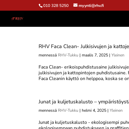
010 328 5250
myynti@rhv.fi
RHV Faca Clean- Julkisivujen ja katto
mennessä
RHV-Tukku
|
maalis 7, 2025
|
Yleinen
Faca Clean- erikoispuhdistusaine julkisivuj
julkisivujen ja kattopintojen puhdistusaine.
Faca Cleanin käyttö on helppoa, koska se on
Junat ja kuljetuskalusto – ympäristöyst
mennessä
RHV-Tukku
|
helmi 4, 2025
|
Yleinen
Junat ja kuljetuskalusto - ekologisempi puh
ekologisempaan puhdistukseen ja graffitien p