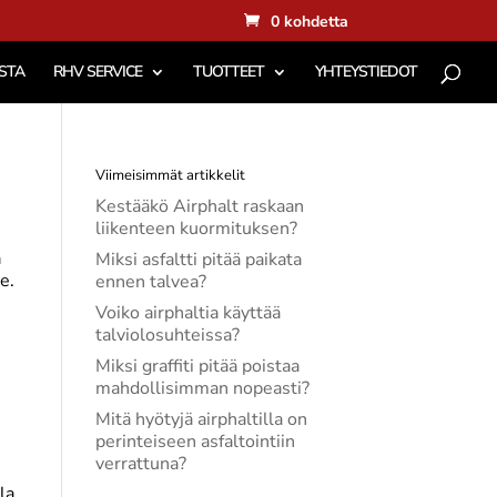
0 kohdetta
STA
RHV SERVICE
TUOTTEET
YHTEYSTIEDOT
Viimeisimmät artikkelit
Kestääkö Airphalt raskaan
liikenteen kuormituksen?
a
Miksi asfaltti pitää paikata
e.
ennen talvea?
Voiko airphaltia käyttää
talviolosuhteissa?
Miksi graffiti pitää poistaa
mahdollisimman nopeasti?
Mitä hyötyjä airphaltilla on
perinteiseen asfaltointiin
verrattuna?
la