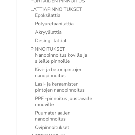
PORTAIDEN PINNOITUS
LATTIAPINNOITUKSET
Epoksilattia
Polyuretaanilattia
Akryylilattia
Desing -lattiat
PINNOITUKSET
Nanopinnoitus koville ja
sileille pinnoille
Kivi- ja betonipintojen
nanopinnoitus
Lasi- ja keraamisten
pintojen nanopinnoitus
PPF -pinnoitus joustavalle
muoville
Puumateriaalien
nanopinnoitus
Ovipinnoitukset