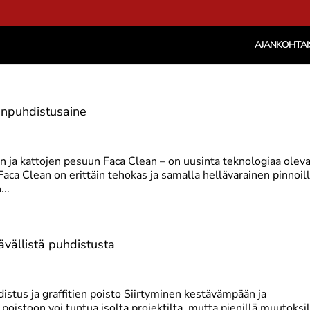
AJANKOHTAI
jenpuhdistusaine
en ja kattojen pesuun Faca Clean – on uusinta teknologiaa olev
 Faca Clean on erittäin tehokas ja samalla hellävarainen pinnoill
...
ävällistä puhdistusta
distus ja graffitien poisto Siirtyminen kestävämpään ja
oistoon voi tuntua isolta projektilta, mutta pienillä muutoksil