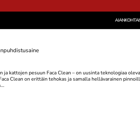
AJANKOHTAI
jenpuhdistusaine
en ja kattojen pesuun Faca Clean – on uusinta teknologiaa olev
 Faca Clean on erittäin tehokas ja samalla hellävarainen pinnoill
...