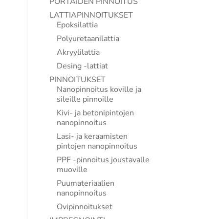
PORTAIDEN PINNOITUS
LATTIAPINNOITUKSET
Epoksilattia
Polyuretaanilattia
Akryylilattia
Desing -lattiat
PINNOITUKSET
Nanopinnoitus koville ja
sileille pinnoille
Kivi- ja betonipintojen
nanopinnoitus
Lasi- ja keraamisten
pintojen nanopinnoitus
PPF -pinnoitus joustavalle
muoville
Puumateriaalien
nanopinnoitus
Ovipinnoitukset