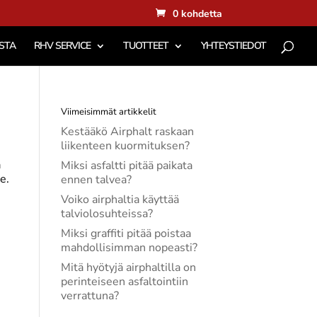
0 kohdetta
STA
RHV SERVICE
TUOTTEET
YHTEYSTIEDOT
Viimeisimmät artikkelit
Kestääkö Airphalt raskaan
liikenteen kuormituksen?
a
Miksi asfaltti pitää paikata
e.
ennen talvea?
Voiko airphaltia käyttää
talviolosuhteissa?
Miksi graffiti pitää poistaa
mahdollisimman nopeasti?
Mitä hyötyjä airphaltilla on
perinteiseen asfaltointiin
verrattuna?