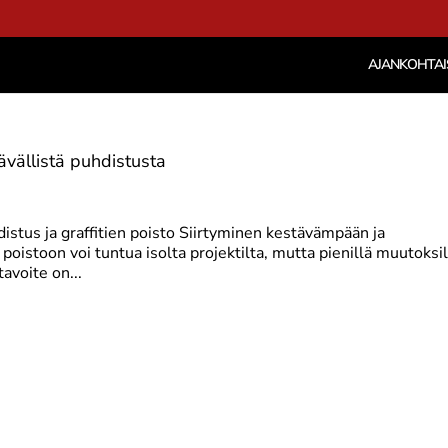
AJANKOHTAI
ävällistä puhdistusta
distus ja graffitien poisto Siirtyminen kestävämpään ja
oistoon voi tuntua isolta projektilta, mutta pienillä muutoksil
avoite on...