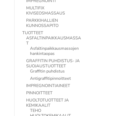
IMPREGNOINTI
MULTIFIX
KIVISEOSMASSAUS
PARKKIHALLIEN
KUNNOSSAPITO
TUOTTEET
ASFALTINPAIKKAUSMASSA
T
Asfaltinpaikkausmassojen
hankintaopas
GRAFFITIN PUHDISTUS- JA
SUOJAUSTUOTTEET
Graffitin puhdistus
Antigraffitipinnoitteet
IMPREGNOINTIAINEET
PINNOITTEET
HUOLTOTUOTTEET JA
KEMIKAALIT
TEHO
HUOLTOKEMIKAALIT