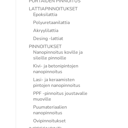
PORTAIDEN PINNOITUS
LATTIAPINNOITUKSET
Epoksilattia
Polyuretaanilattia
Akryylilattia
Desing -lattiat
PINNOITUKSET
Nanopinnoitus koville ja
sileille pinnoille
Kivi- ja betonipintojen
nanopinnoitus
Lasi- ja keraamisten
pintojen nanopinnoitus
PPF -pinnoitus joustavalle
muoville
Puumateriaalien
nanopinnoitus
Ovipinnoitukset