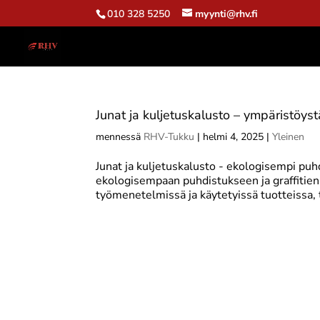
010 328 5250
myynti@rhv.fi
Junat ja kuljetuskalusto – ympäristöyst
mennessä
RHV-Tukku
|
helmi 4, 2025
|
Yleinen
Junat ja kuljetuskalusto - ekologisempi puh
ekologisempaan puhdistukseen ja graffitien p
työmenetelmissä ja käytetyissä tuotteissa, t