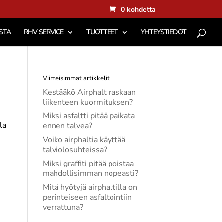
0 kohdetta
STA
RHV SERVICE
TUOTTEET
YHTEYSTIEDOT
Viimeisimmät artikkelit
Kestääkö Airphalt raskaan
liikenteen kuormituksen?
Miksi asfaltti pitää paikata
la
ennen talvea?
Voiko airphaltia käyttää
talviolosuhteissa?
Miksi graffiti pitää poistaa
mahdollisimman nopeasti?
Mitä hyötyjä airphaltilla on
perinteiseen asfaltointiin
verrattuna?