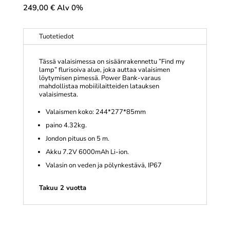
249,00
€
Alv 0%
Tuotetiedot
Tässä valaisimessa on sisäänrakennettu ”Find my
lamp” flurisoiva alue, joka auttaa valaisimen
löytymisen pimessä. Power Bank-varaus
mahdollistaa mobiililaitteiden latauksen
valaisimesta.
Valaismen koko: 244*277*85mm
paino 4.32kg.
Jondon pituus on 5 m.
Akku 7.2V 6000mAh Li-ion.
Valasin on veden ja pölynkestävä, IP67
Takuu 2 vuotta