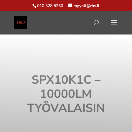
010 328 5250
myynti@rhv.fi
SPX10K1C –
10000LM
TYÖVALAISIN