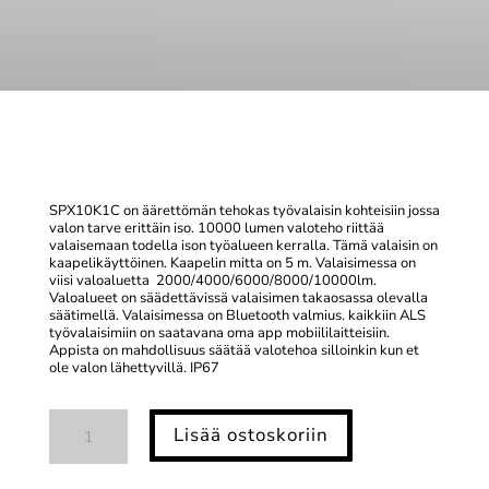
SPX10K1C on äärettömän tehokas työvalaisin kohteisiin jossa
valon tarve erittäin iso. 10000 lumen valoteho riittää
valaisemaan todella ison työalueen kerralla. Tämä valaisin on
kaapelikäyttöinen. Kaapelin mitta on 5 m. Valaisimessa on
viisi valoaluetta 2000/4000/6000/8000/10000lm.
Valoalueet on säädettävissä valaisimen takaosassa olevalla
säätimellä. Valaisimessa on Bluetooth valmius. kaikkiin ALS
työvalaisimiin on saatavana oma app mobiililaitteisiin.
Appista on mahdollisuus säätää valotehoa silloinkin kun et
ole valon lähettyvillä. IP67
SPX10K1C
Lisää ostoskoriin
-
10000lm
työvalaisin
määrä