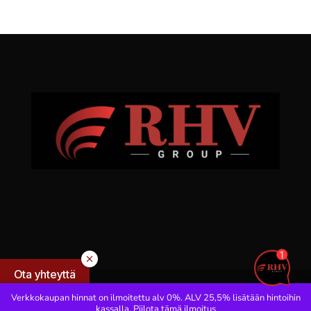
Ota yhteyttä
Verkkokaupan hinnat on ilmoitettu alv 0%. ALV 25,5% lisätään hintoihin
kassalla.
Piilota tämä ilmoitus