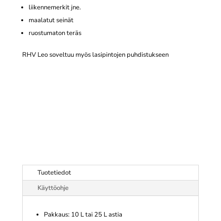
liikennemerkit jne.
maalatut seinät
ruostumaton teräs
RHV Leo soveltuu myös lasipintojen puhdistukseen
Tuotetiedot
Käyttöohje
Pakkaus: 10 L tai 25 L astia