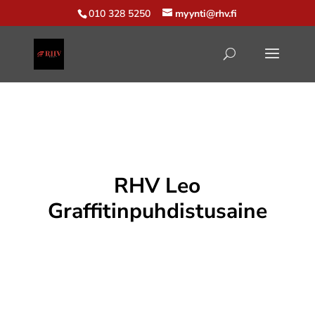
010 328 5250
myynti@rhv.fi
RHV Leo
Graffitinpuhdistusaine