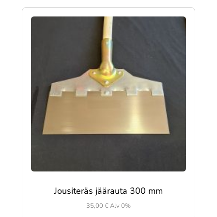
Jousiteräs jäärauta 300 mm
35,00
€
Alv 0%