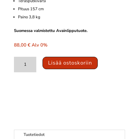
Teräsputkivarsi
Pituus 157 cm
Paino 3,8 kg
Suomessa valmistettu Avainlipputuote.
88,00
€
Alv 0%
Heavy
Lisää ostoskoriin
Jäärauta
/
Petkele
määrä
Tuotetiedot