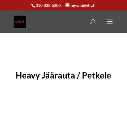
010 328 5250
myynti@rhv.fi
Heavy Jäärauta / Petkele