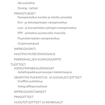
Akryylilattia
Desing -lattiat
PINNOITUKSET
Nanopinnoitus koville ja sileille pinnoille
Kivi- ja betonipintojen nanopinnoitus
Lasi- ja keraamisten pintojen nanopinnoitus
PPF -pinnoitus joustavalle muoville
Puumateriaalien nanopinnoitus
Ovipinnoitukset
IMPREGNOINTI
MULTIFIX KIVISEOSMASSAUS
PARKKIHALLIEN KUNNOSSAPITO
TUOTTEET
ASFALTINPAIKKAUSMASSAT
Asfaltinpaikkausmassojen hankintaopas
GRAFFITIN PUHDISTUS- JA SUOJAUSTUOTTEET
Graffitin puhdistus
Antigraffitipinnoitteet
IMPREGNOINTIAINEET
PINNOITTEET
HUOLTOTUOTTEET JA KEMIKAALIT