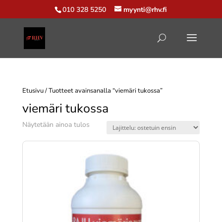
010 328 5250
myynti@rhv.fi
Etusivu
/ Tuotteet avainsanalla “viemäri tukossa”
viemäri tukossa
Näytetään ainoa tulos