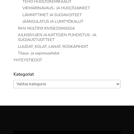
TEHO HUOLTOKEMIKAALIT
VIEMÄRINAVAUS- JA HUOLTOAINEET
LÄMMITTIMET JA SUOJAVOITEET
JÄÄNSULATUS JA LUMITYÖKALUT
RHV MULTIFIX KIVISEOSMASSA
JULKISIVUJEN JA KATTOJEN PUHDISTUS- JA
SUOJAUSTUOTTEET
LUUDAT, KOLAT, LANAT, ROSKAPIHDIT
Tilaus- ja sopimusehdot
YHTEYSTIEDOT
Kategoriat
Kategoriat