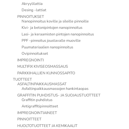
Akryylilattia
Desing -lattiat
PINNOITUKSET
Nanopinnoitus koville ja sileille pinnoille
Kivi- ja betonipintojen nanopinnoitus
Lasi- ja keraamisten pintojen nanopinnoitus
PPF -pinnoitus joustavalle muoville
Puumateriaalien nanopinnoitus
Ovipinnoitukset
IMPREGNOINTI
MULTIFIX KIVISEOSMASSAUS
PARKKIHALLIEN KUNNOSSAPITO
TUOTTEET
ASFALTINPAIKKAUSMASSAT
Asfaltinpaikkausmassojen hankintaopas
GRAFFITIN PUHDISTUS- JA SUOJAUSTUOTTEET
Graffitin puhdistus
Antigraffitipinnoitteet
IMPREGNOINTIAINEET
PINNOITTEET
HUOLTOTUOTTEET JA KEMIKAALIT