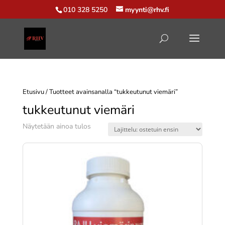
010 328 5250
myynti@rhv.fi
Etusivu
/ Tuotteet avainsanalla “tukkeutunut viemäri”
tukkeutunut viemäri
Näytetään ainoa tulos