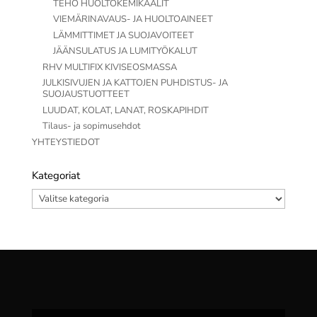
TEHO HUOLTOKEMIKAALIT
VIEMÄRINAVAUS- JA HUOLTOAINEET
LÄMMITTIMET JA SUOJAVOITEET
JÄÄNSULATUS JA LUMITYÖKALUT
RHV MULTIFIX KIVISEOSMASSA
JULKISIVUJEN JA KATTOJEN PUHDISTUS- JA
SUOJAUSTUOTTEET
LUUDAT, KOLAT, LANAT, ROSKAPIHDIT
Tilaus- ja sopimusehdot
YHTEYSTIEDOT
Kategoriat
Kategoriat