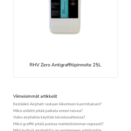
RHV Zero Antigraffitipinnoite 25L
Viimeisimmät artikkelit
Kestääkö Airphalt raskaan liikenteen kuormituksen?
Miksi asfaltti pitää paikata ennen talvea?
Voiko airphaltia käyttää talviolosuhteissa?
Miksi graffiti pitää poistaa mahdollisimman nopeasti?
Mitä hyötyjä airphaltilla on perinteiseen asfaltointiin