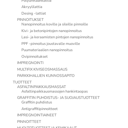
Polyuretaanilattia
Akryylilattia
Desing -lattiat
PINNOITUKSET
Nanopinnoitus koville ja sileille pinnoille
Kivi- ja betonipintojen nanopinnoitus
Lasi- ja keraamisten pintojen nanopinnoitus
PPF -pinnoitus joustavalle muoville
Puumateriaalien nanopinnoitus
Ovipinnoitukset
IMPREGNOINTI
MULTIFIX KIVISEOSMASSAUS
PARKKIHALLIEN KUNNOSSAPITO
TUOTTEET
ASFALTINPAIKKAUSMASSAT
Asfaltinpaikkausmassojen hankintaopas
GRAFFITIN PUHDISTUS- JA SUOJAUSTUOTTEET
Graffitin puhdistus
Antigraffitipinnoitteet
IMPREGNOINTIAINEET
PINNOITTEET