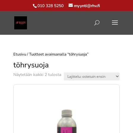
010 328 5250
myynti@rhv.fi
Etusivu
/ Tuotteet avainsanalla “töhrysuoja”
töhrysuoja
Suosituimmat
Näytetään kaikki 2 tulosta
ensin