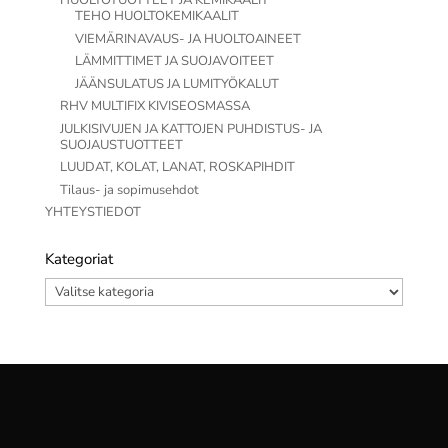
HUOLTOTUOTTEET JA KEMIKAALIT
TEHO HUOLTOKEMIKAALIT
VIEMÄRINAVAUS- JA HUOLTOAINEET
LÄMMITTIMET JA SUOJAVOITEET
JÄÄNSULATUS JA LUMITYÖKALUT
RHV MULTIFIX KIVISEOSMASSA
JULKISIVUJEN JA KATTOJEN PUHDISTUS- JA
SUOJAUSTUOTTEET
LUUDAT, KOLAT, LANAT, ROSKAPIHDIT
Tilaus- ja sopimusehdot
YHTEYSTIEDOT
Kategoriat
Kategoriat