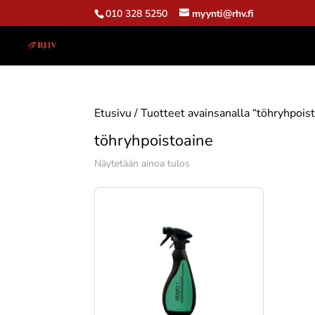
010 328 5250
myynti@rhv.fi
Etusivu
/ Tuotteet avainsanalla “töhryhpois
töhryhpoistoaine
Näytetään ainoa tulos