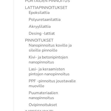
PORTAIDEN PINNOITUS
LATTIAPINNOITUKSET
Epoksilattia
Polyuretaanilattia
Akryylilattia
Desing -lattiat
PINNOITUKSET
Nanopinnoitus koville ja
sileille pinnoille
Kivi- ja betonipintojen
nanopinnoitus
Lasi- ja keraamisten
pintojen nanopinnoitus
PPF -pinnoitus joustavalle
muoville
Puumateriaalien
nanopinnoitus
Ovipinnoitukset