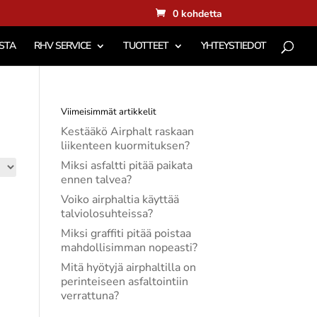
0 kohdetta
STA
RHV SERVICE
TUOTTEET
YHTEYSTIEDOT
Viimeisimmät artikkelit
Kestääkö Airphalt raskaan
liikenteen kuormituksen?
Miksi asfaltti pitää paikata
ennen talvea?
Voiko airphaltia käyttää
talviolosuhteissa?
Miksi graffiti pitää poistaa
mahdollisimman nopeasti?
Mitä hyötyjä airphaltilla on
perinteiseen asfaltointiin
verrattuna?