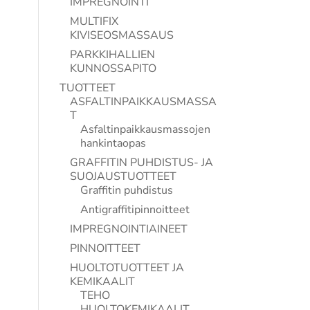
IMPREGNOINTI
MULTIFIX
KIVISEOSMASSAUS
PARKKIHALLIEN
KUNNOSSAPITO
TUOTTEET
ASFALTINPAIKKAUSMASSA
T
Asfaltinpaikkausmassojen
hankintaopas
GRAFFITIN PUHDISTUS- JA
SUOJAUSTUOTTEET
Graffitin puhdistus
Antigraffitipinnoitteet
IMPREGNOINTIAINEET
PINNOITTEET
HUOLTOTUOTTEET JA
KEMIKAALIT
TEHO
HUOLTOKEMIKAALIT