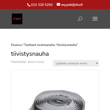
010 328 5250
myynti@rhv.fi
Etusivu
/ Tuotteet avainsanalla “tiivistysnauha”
tiivistysnauha
Näytetään ainoa tulos