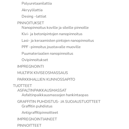
Polyuretaanilattia
Akryylilattia
Desing -lattiat
PINNOITUKSET
Nanopinnoitus koville ja sileille pinnoille
Kivi- ja betonipintojen nanopinnoitus
Lasi- ja keraamisten pintojen nanopinnoitus
PPF -pinnoitus joustavalle muoville
Puumateriaalien nanopinnoitus
Ovipinnoitukset
IMPREGNOINTI
MULTIFIX KIVISEOSMASSAUS
PARKKIHALLIEN KUNNOSSAPITO
TUOTTEET
ASFALTINPAIKKAUSMASSAT
Asfaltinpaikkausmassojen hankintaopas
GRAFFITIN PUHDISTUS- JA SUOJAUSTUOTTEET
Graffitin puhdistus
Antigraffitipinnoitteet
IMPREGNOINTIAINEET
PINNOITTEET