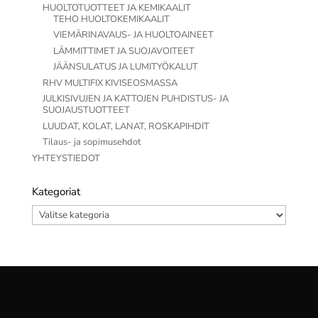
HUOLTOTUOTTEET JA KEMIKAALIT
TEHO HUOLTOKEMIKAALIT
VIEMÄRINAVAUS- JA HUOLTOAINEET
LÄMMITTIMET JA SUOJAVOITEET
JÄÄNSULATUS JA LUMITYÖKALUT
RHV MULTIFIX KIVISEOSMASSA
JULKISIVUJEN JA KATTOJEN PUHDISTUS- JA
SUOJAUSTUOTTEET
LUUDAT, KOLAT, LANAT, ROSKAPIHDIT
Tilaus- ja sopimusehdot
YHTEYSTIEDOT
Kategoriat
Kategoriat