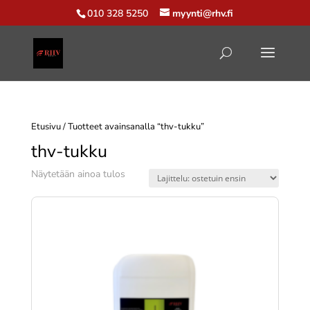
010 328 5250
myynti@rhv.fi
Etusivu
/ Tuotteet avainsanalla “thv-tukku”
thv-tukku
Näytetään ainoa tulos