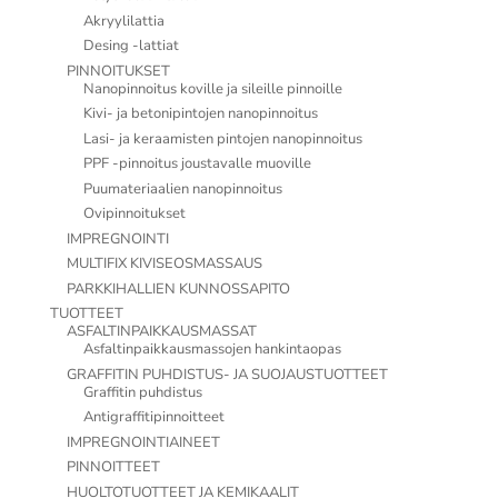
Akryylilattia
Desing -lattiat
PINNOITUKSET
Nanopinnoitus koville ja sileille pinnoille
Kivi- ja betonipintojen nanopinnoitus
Lasi- ja keraamisten pintojen nanopinnoitus
PPF -pinnoitus joustavalle muoville
Puumateriaalien nanopinnoitus
Ovipinnoitukset
IMPREGNOINTI
MULTIFIX KIVISEOSMASSAUS
PARKKIHALLIEN KUNNOSSAPITO
TUOTTEET
ASFALTINPAIKKAUSMASSAT
Asfaltinpaikkausmassojen hankintaopas
GRAFFITIN PUHDISTUS- JA SUOJAUSTUOTTEET
Graffitin puhdistus
Antigraffitipinnoitteet
IMPREGNOINTIAINEET
PINNOITTEET
HUOLTOTUOTTEET JA KEMIKAALIT