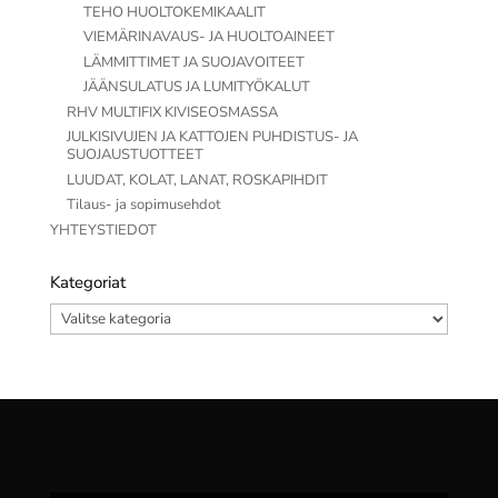
TEHO HUOLTOKEMIKAALIT
VIEMÄRINAVAUS- JA HUOLTOAINEET
LÄMMITTIMET JA SUOJAVOITEET
JÄÄNSULATUS JA LUMITYÖKALUT
RHV MULTIFIX KIVISEOSMASSA
JULKISIVUJEN JA KATTOJEN PUHDISTUS- JA
SUOJAUSTUOTTEET
LUUDAT, KOLAT, LANAT, ROSKAPIHDIT
Tilaus- ja sopimusehdot
YHTEYSTIEDOT
Kategoriat
Kategoriat