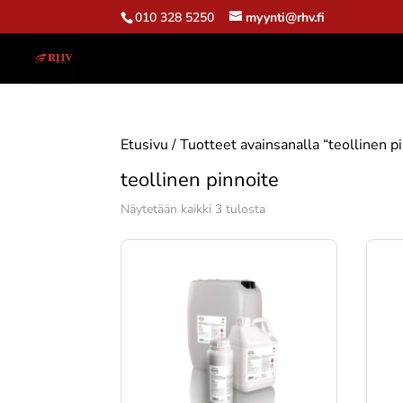
010 328 5250
myynti@rhv.fi
Etusivu
/ Tuotteet avainsanalla “teollinen p
teollinen pinnoite
Suosituimmat
Näytetään kaikki 3 tulosta
ensin