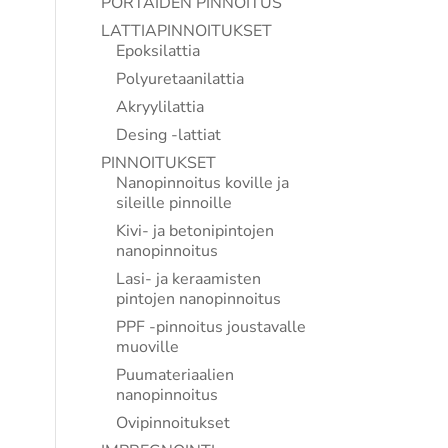
PORTAIDEN PINNOITUS
LATTIAPINNOITUKSET
Epoksilattia
Polyuretaanilattia
Akryylilattia
Desing -lattiat
PINNOITUKSET
Nanopinnoitus koville ja
sileille pinnoille
Kivi- ja betonipintojen
nanopinnoitus
Lasi- ja keraamisten
pintojen nanopinnoitus
PPF -pinnoitus joustavalle
muoville
Puumateriaalien
nanopinnoitus
Ovipinnoitukset