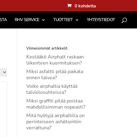
0 kohdetta
STA
RHV SERVICE
TUOTTEET
YHTEYSTIEDOT
Viimeisimmät artikkelit
Kestääkö Airphalt raskaan
liikenteen kuormituksen?
Miksi asfaltti pitää paikata
ennen talvea?
Voiko airphaltia käyttää
talviolosuhteissa?
Miksi graffiti pitää poistaa
mahdollisimman nopeasti?
Mitä hyötyjä airphaltilla on
perinteiseen asfaltointiin
verrattuna?