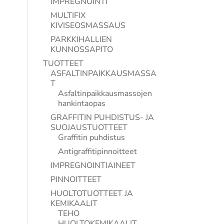
IMPREGNOINTI
MULTIFIX
KIVISEOSMASSAUS
PARKKIHALLIEN
KUNNOSSAPITO
TUOTTEET
ASFALTINPAIKKAUSMASSA
T
Asfaltinpaikkausmassojen
hankintaopas
GRAFFITIN PUHDISTUS- JA
SUOJAUSTUOTTEET
Graffitin puhdistus
Antigraffitipinnoitteet
IMPREGNOINTIAINEET
PINNOITTEET
HUOLTOTUOTTEET JA
KEMIKAALIT
TEHO
HUOLTOKEMIKAALIT