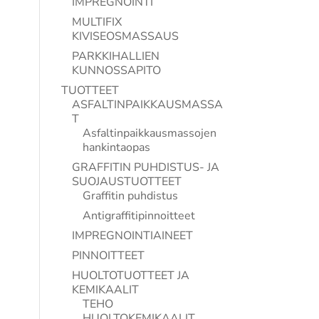
IMPREGNOINTI
MULTIFIX
KIVISEOSMASSAUS
PARKKIHALLIEN
KUNNOSSAPITO
TUOTTEET
ASFALTINPAIKKAUSMASSA
T
Asfaltinpaikkausmassojen
hankintaopas
GRAFFITIN PUHDISTUS- JA
SUOJAUSTUOTTEET
Graffitin puhdistus
Antigraffitipinnoitteet
IMPREGNOINTIAINEET
PINNOITTEET
HUOLTOTUOTTEET JA
KEMIKAALIT
TEHO
HUOLTOKEMIKAALIT