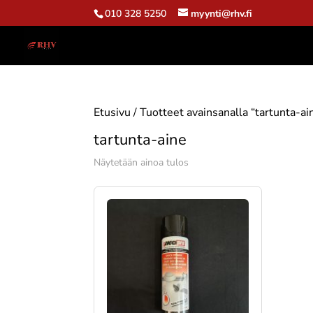
010 328 5250
myynti@rhv.fi
Etusivu
/ Tuotteet avainsanalla “tartunta-ai
tartunta-aine
Näytetään ainoa tulos