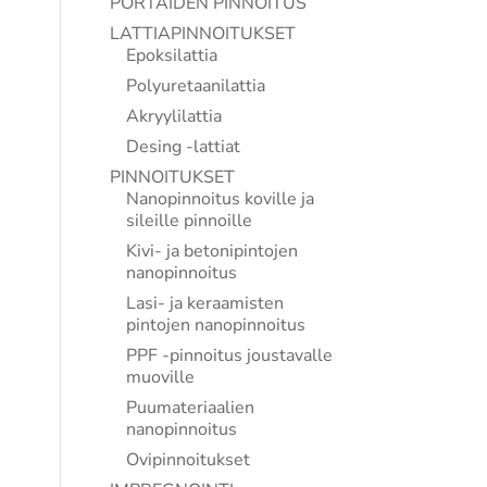
PORTAIDEN PINNOITUS
LATTIAPINNOITUKSET
Epoksilattia
Polyuretaanilattia
Akryylilattia
Desing -lattiat
PINNOITUKSET
Nanopinnoitus koville ja
sileille pinnoille
Kivi- ja betonipintojen
nanopinnoitus
Lasi- ja keraamisten
pintojen nanopinnoitus
PPF -pinnoitus joustavalle
muoville
Puumateriaalien
nanopinnoitus
Ovipinnoitukset