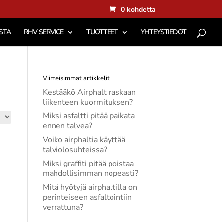
0 kohdetta
STA
RHV SERVICE
TUOTTEET
YHTEYSTIEDOT
Viimeisimmät artikkelit
Kestääkö Airphalt raskaan
liikenteen kuormituksen?
Miksi asfaltti pitää paikata
ennen talvea?
Voiko airphaltia käyttää
talviolosuhteissa?
Miksi graffiti pitää poistaa
mahdollisimman nopeasti?
Mitä hyötyjä airphaltilla on
perinteiseen asfaltointiin
verrattuna?