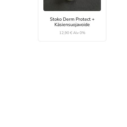
Stoko Derm Protect +
Käsiensuojavoide
12,90
€
Alv 0%