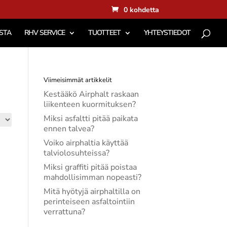
0 kohdetta
STA
RHV SERVICE
TUOTTEET
YHTEYSTIEDOT
Viimeisimmät artikkelit
Kestääkö Airphalt raskaan
liikenteen kuormituksen?
Miksi asfaltti pitää paikata
ennen talvea?
Voiko airphaltia käyttää
talviolosuhteissa?
Miksi graffiti pitää poistaa
mahdollisimman nopeasti?
Mitä hyötyjä airphaltilla on
perinteiseen asfaltointiin
verrattuna?