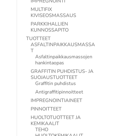
IMPREGNOINTI
MULTIFIX
KIVISEOSMASSAUS
PARKKIHALLIEN
KUNNOSSAPITO
TUOTTEET
ASFALTINPAIKKAUSMASSA
T
Asfaltinpaikkausmassojen
hankintaopas
GRAFFITIN PUHDISTUS- JA
SUOJAUSTUOTTEET
Graffitin puhdistus
Antigraffitipinnoitteet
IMPREGNOINTIAINEET
PINNOITTEET
HUOLTOTUOTTEET JA
KEMIKAALIT
TEHO
HUOLTOKEMIKAALIT