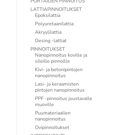
PORTAIDEN PINNOITUS
LATTIAPINNOITUKSET
Epoksilattia
Polyuretaanilattia
Akryylilattia
Desing -lattiat
PINNOITUKSET
Nanopinnoitus koville ja
sileille pinnoille
Kivi- ja betonipintojen
nanopinnoitus
Lasi- ja keraamisten
pintojen nanopinnoitus
PPF -pinnoitus joustavalle
muoville
Puumateriaalien
nanopinnoitus
Ovipinnoitukset