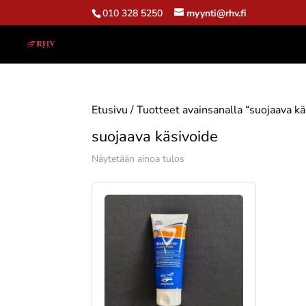
010 328 5250
myynti@rhv.fi
Etusivu
/ Tuotteet avainsanalla “suojaava kä
suojaava käsivoide
Näytetään ainoa tulos