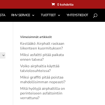
0 kohdetta
STA
RHV SERVICE
TUOTTEET
YHTEYSTIEDOT
Viimeisimmät artikkelit
Kestääkö Airphalt raskaan
liikenteen kuormituksen?
Miksi asfaltti pitää paikata
ennen talvea?
Voiko airphaltia käyttää
talviolosuhteissa?
Miksi graffiti pitää poistaa
mahdollisimman nopeasti?
Mitä hyötyjä airphaltilla on
perinteiseen asfaltointiin
verrattuna?