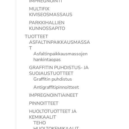
IMPREGNOINTI
MULTIFIX
KIVISEOSMASSAUS
PARKKIHALLIEN
KUNNOSSAPITO
TUOTTEET
ASFALTINPAIKKAUSMASSA
T
Asfaltinpaikkausmassojen
hankintaopas
GRAFFITIN PUHDISTUS- JA
SUOJAUSTUOTTEET
Graffitin puhdistus
Antigraffitipinnoitteet
IMPREGNOINTIAINEET
PINNOITTEET
HUOLTOTUOTTEET JA
KEMIKAALIT
TEHO
HUOLTOKEMIKAALIT