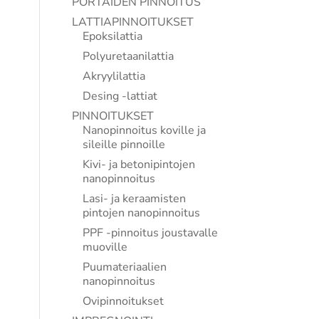
PORTAIDEN PINNOITUS
LATTIAPINNOITUKSET
Epoksilattia
Polyuretaanilattia
Akryylilattia
Desing -lattiat
PINNOITUKSET
Nanopinnoitus koville ja
sileille pinnoille
Kivi- ja betonipintojen
nanopinnoitus
Lasi- ja keraamisten
pintojen nanopinnoitus
PPF -pinnoitus joustavalle
muoville
Puumateriaalien
nanopinnoitus
Ovipinnoitukset