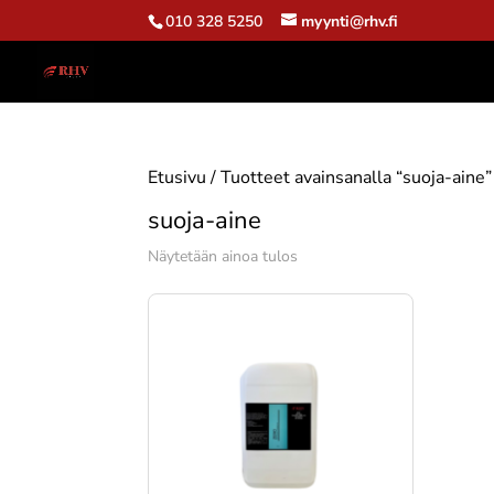
010 328 5250
myynti@rhv.fi
Etusivu
/ Tuotteet avainsanalla “suoja-aine”
suoja-aine
Näytetään ainoa tulos