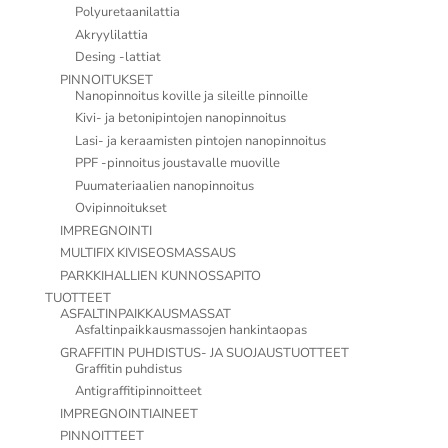
Polyuretaanilattia
Akryylilattia
Desing -lattiat
PINNOITUKSET
Nanopinnoitus koville ja sileille pinnoille
Kivi- ja betonipintojen nanopinnoitus
Lasi- ja keraamisten pintojen nanopinnoitus
PPF -pinnoitus joustavalle muoville
Puumateriaalien nanopinnoitus
Ovipinnoitukset
IMPREGNOINTI
MULTIFIX KIVISEOSMASSAUS
PARKKIHALLIEN KUNNOSSAPITO
TUOTTEET
ASFALTINPAIKKAUSMASSAT
Asfaltinpaikkausmassojen hankintaopas
GRAFFITIN PUHDISTUS- JA SUOJAUSTUOTTEET
Graffitin puhdistus
Antigraffitipinnoitteet
IMPREGNOINTIAINEET
PINNOITTEET