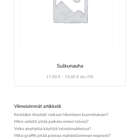
Sulkunauha
Hintaluokka:
17,90
€
–
19,80
€
Alv 0%
17,90 €
-
19,80 €
Viimeisimmät artikkelit
Kestääkö Airphalt raskaan liikenteen kuormituksen?
Miksi asfaltti pitää paikata ennen talvea?
Voiko airphaltia käyttää talviolosuhteissa?
Miksi graffiti pitää poistaa mahdollisimman nopeasti?