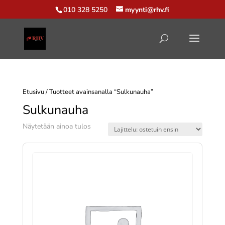
010 328 5250
myynti@rhv.fi
Etusivu
/ Tuotteet avainsanalla “Sulkunauha”
Sulkunauha
Näytetään ainoa tulos