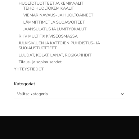
HUOLTOTUOTTEET JA KEMIKAALIT
TEHO HUOLTOKEMIKAALIT
VIEMÄRINAVAUS- JA HUOLTOAINEET
LÄMMITTIMET JA SUOJAVOITEET
JÄÄNSULATUS JA LUMITYÖKALUT
RHV MULTIFIX KIVISEOSMASSA
JULKISIVUJEN JA KATTOJEN PUHDISTUS- JA
SUOJAUSTUOTTEET
LUUDAT, KOLAT, LANAT, ROSKAPIHDIT
Tilaus- ja sopimusehdot
YHTEYSTIEDOT
Kategoriat
Kategoriat