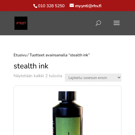
010 328 5250
myynti@rhv.fi
Etusivu
/ Tuotteet avainsanalla “stealth ink”
stealth ink
Suosituimmat
Näytetään kaikki 2 tulosta
ensin