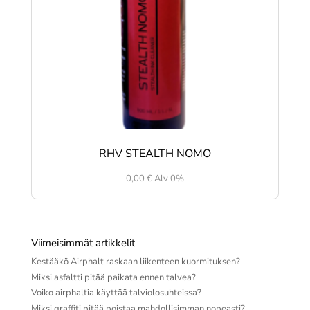
RHV STEALTH NOMO
0,00
€
Alv 0%
Viimeisimmät artikkelit
Kestääkö Airphalt raskaan liikenteen kuormituksen?
Miksi asfaltti pitää paikata ennen talvea?
Voiko airphaltia käyttää talviolosuhteissa?
Miksi graffiti pitää poistaa mahdollisimman nopeasti?