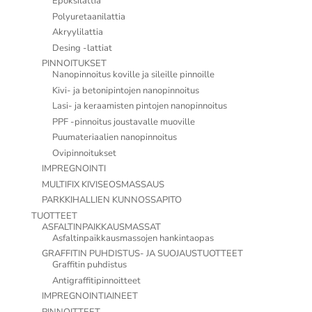
Epoksilattia
Polyuretaanilattia
Akryylilattia
Desing -lattiat
PINNOITUKSET
Nanopinnoitus koville ja sileille pinnoille
Kivi- ja betonipintojen nanopinnoitus
Lasi- ja keraamisten pintojen nanopinnoitus
PPF -pinnoitus joustavalle muoville
Puumateriaalien nanopinnoitus
Ovipinnoitukset
IMPREGNOINTI
MULTIFIX KIVISEOSMASSAUS
PARKKIHALLIEN KUNNOSSAPITO
TUOTTEET
ASFALTINPAIKKAUSMASSAT
Asfaltinpaikkausmassojen hankintaopas
GRAFFITIN PUHDISTUS- JA SUOJAUSTUOTTEET
Graffitin puhdistus
Antigraffitipinnoitteet
IMPREGNOINTIAINEET
PINNOITTEET