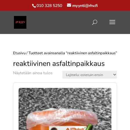
010 328 5250
myynti@rhv.fi
Etusivu
/ Tuotteet avainsanalla “reaktiivinen asfaltinpaikkaus”
reaktiivinen asfaltinpaikkaus
Näytetään ainoa tulos