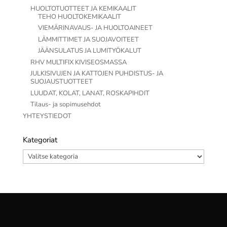
HUOLTOTUOTTEET JA KEMIKAALIT
TEHO HUOLTOKEMIKAALIT
VIEMÄRINAVAUS- JA HUOLTOAINEET
LÄMMITTIMET JA SUOJAVOITEET
JÄÄNSULATUS JA LUMITYÖKALUT
RHV MULTIFIX KIVISEOSMASSA
JULKISIVUJEN JA KATTOJEN PUHDISTUS- JA
SUOJAUSTUOTTEET
LUUDAT, KOLAT, LANAT, ROSKAPIHDIT
Tilaus- ja sopimusehdot
YHTEYSTIEDOT
Kategoriat
Kategoriat