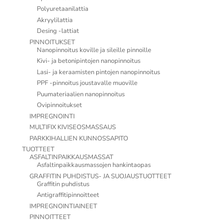
Polyuretaanilattia
Akryylilattia
Desing -lattiat
PINNOITUKSET
Nanopinnoitus koville ja sileille pinnoille
Kivi- ja betonipintojen nanopinnoitus
Lasi- ja keraamisten pintojen nanopinnoitus
PPF -pinnoitus joustavalle muoville
Puumateriaalien nanopinnoitus
Ovipinnoitukset
IMPREGNOINTI
MULTIFIX KIVISEOSMASSAUS
PARKKIHALLIEN KUNNOSSAPITO
TUOTTEET
ASFALTINPAIKKAUSMASSAT
Asfaltinpaikkausmassojen hankintaopas
GRAFFITIN PUHDISTUS- JA SUOJAUSTUOTTEET
Graffitin puhdistus
Antigraffitipinnoitteet
IMPREGNOINTIAINEET
PINNOITTEET