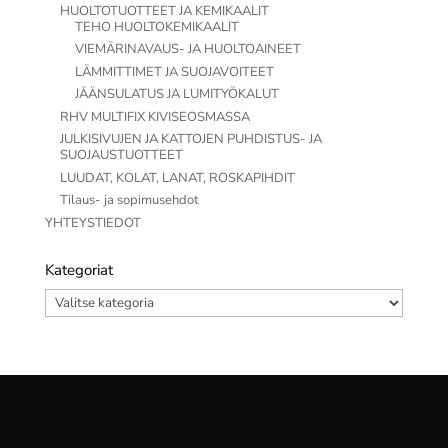
HUOLTOTUOTTEET JA KEMIKAALIT
TEHO HUOLTOKEMIKAALIT
VIEMÄRINAVAUS- JA HUOLTOAINEET
LÄMMITTIMET JA SUOJAVOITEET
JÄÄNSULATUS JA LUMITYÖKALUT
RHV MULTIFIX KIVISEOSMASSA
JULKISIVUJEN JA KATTOJEN PUHDISTUS- JA
SUOJAUSTUOTTEET
LUUDAT, KOLAT, LANAT, ROSKAPIHDIT
Tilaus- ja sopimusehdot
YHTEYSTIEDOT
Kategoriat
Kategoriat