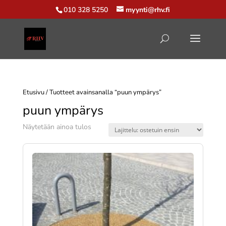
010 328 5250
myynti@rhv.fi
Etusivu
/ Tuotteet avainsanalla “puun ympärys”
puun ympärys
Näytetään ainoa tulos