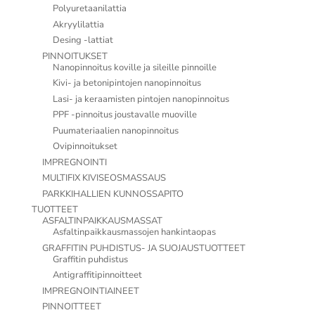
Polyuretaanilattia
Akryylilattia
Desing -lattiat
PINNOITUKSET
Nanopinnoitus koville ja sileille pinnoille
Kivi- ja betonipintojen nanopinnoitus
Lasi- ja keraamisten pintojen nanopinnoitus
PPF -pinnoitus joustavalle muoville
Puumateriaalien nanopinnoitus
Ovipinnoitukset
IMPREGNOINTI
MULTIFIX KIVISEOSMASSAUS
PARKKIHALLIEN KUNNOSSAPITO
TUOTTEET
ASFALTINPAIKKAUSMASSAT
Asfaltinpaikkausmassojen hankintaopas
GRAFFITIN PUHDISTUS- JA SUOJAUSTUOTTEET
Graffitin puhdistus
Antigraffitipinnoitteet
IMPREGNOINTIAINEET
PINNOITTEET