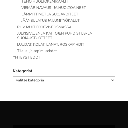
TEHO HUOLTOKEMIKAALIT
VIEMÄRINAVAUS- JA HUOLTOAINEET
LÄMMITTIMET JA SUOJAVOITEET
JÄÄNSULATUS JA LUMITYÖKALUT
RHV MULTIFIX KIVISEOSMASSA
JULKISIVUJEN JA KATTOJEN PUHDISTUS- JA
SUOJAUSTUOTTEET
LUUDAT, KOLAT, LANAT, ROSKAPIHDIT
Tilaus- ja sopimusehdot
YHTEYSTIEDOT
Kategoriat
Kategoriat