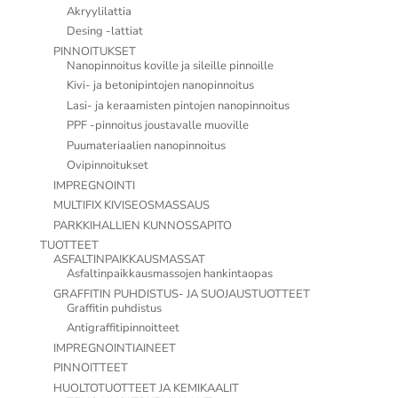
Akryylilattia
Desing -lattiat
PINNOITUKSET
Nanopinnoitus koville ja sileille pinnoille
Kivi- ja betonipintojen nanopinnoitus
Lasi- ja keraamisten pintojen nanopinnoitus
PPF -pinnoitus joustavalle muoville
Puumateriaalien nanopinnoitus
Ovipinnoitukset
IMPREGNOINTI
MULTIFIX KIVISEOSMASSAUS
PARKKIHALLIEN KUNNOSSAPITO
TUOTTEET
ASFALTINPAIKKAUSMASSAT
Asfaltinpaikkausmassojen hankintaopas
GRAFFITIN PUHDISTUS- JA SUOJAUSTUOTTEET
Graffitin puhdistus
Antigraffitipinnoitteet
IMPREGNOINTIAINEET
PINNOITTEET
HUOLTOTUOTTEET JA KEMIKAALIT