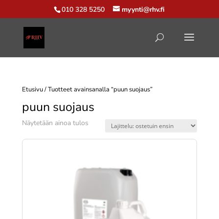
010 328 5250
myynti@rhv.fi
Etusivu
/ Tuotteet avainsanalla “puun suojaus”
puun suojaus
Näytetään ainoa tulos