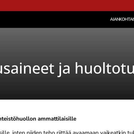
AJANKOHTAI
saineet ja huoltot
nteistöhuollon ammattilaisille
lle, joten niiden teho riittää avaamaan vaikeatkin t