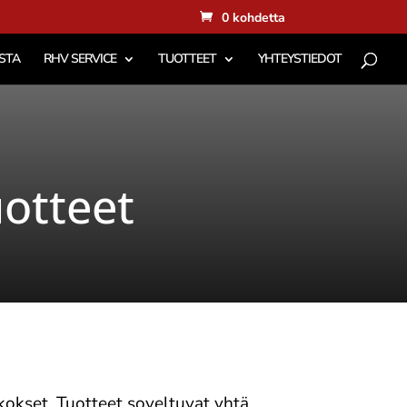
0 kohdetta
STA
RHV SERVICE
TUOTTEET
YHTEYSTIEDOT
uotteet
ukokset. Tuotteet soveltuvat yhtä