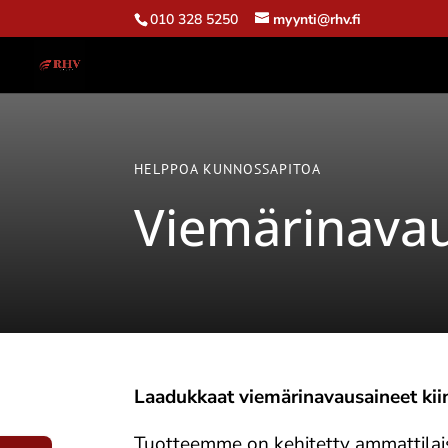
010 328 5250
myynti@rhv.fi
HELPPOA KUNNOSSAPITOA
Viemärinavau
Laadukkaat viemärinavausaineet kii
Tuotteemme on kehitetty ammattilaisi