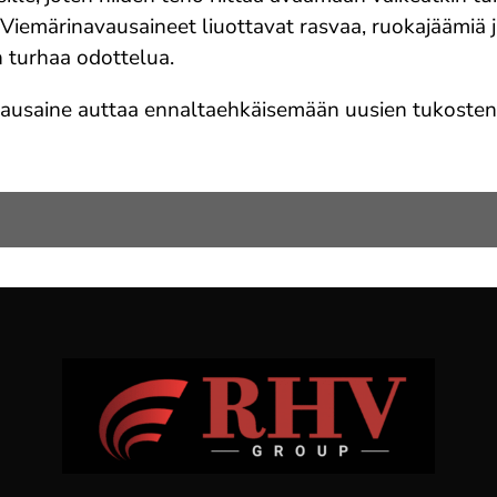
Viemärinavausaineet liuottavat rasvaa, ruokajäämiä j
n turhaa odottelua.
vausaine auttaa ennaltaehkäisemään uusien tukosten