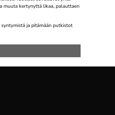
a muuta kertynyttä likaa, palauttaen
 syntymistä ja pitämään putkistot