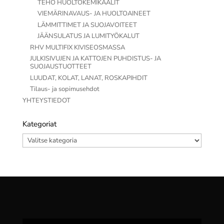
TEHO HUOLTOKEMIKAALIT
VIEMÄRINAVAUS- JA HUOLTOAINEET
LÄMMITTIMET JA SUOJAVOITEET
JÄÄNSULATUS JA LUMITYÖKALUT
RHV MULTIFIX KIVISEOSMASSA
JULKISIVUJEN JA KATTOJEN PUHDISTUS- JA
SUOJAUSTUOTTEET
LUUDAT, KOLAT, LANAT, ROSKAPIHDIT
Tilaus- ja sopimusehdot
YHTEYSTIEDOT
Kategoriat
Kategoriat