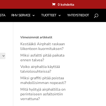
0 kohdetta
STA
RHV SERVICE
TUOTTEET
YHTEYSTIEDOT
Viimeisimmät artikkelit
Kestääkö Airphalt raskaan
liikenteen kuormituksen?
Miksi asfaltti pitää paikata
ennen talvea?
Voiko airphaltia käyttää
talviolosuhteissa?
Miksi graffiti pitää poistaa
mahdollisimman nopeasti?
Mitä hyötyjä airphaltilla on
perinteiseen asfaltointiin
verrattuna?