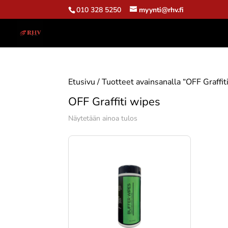
010 328 5250
myynti@rhv.fi
Etusivu
/ Tuotteet avainsanalla “OFF Graffit
OFF Graffiti wipes
Näytetään ainoa tulos