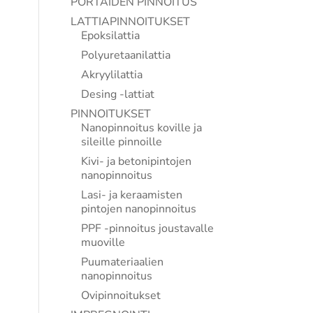
PORTAIDEN PINNOITUS
LATTIAPINNOITUKSET
Epoksilattia
Polyuretaanilattia
Akryylilattia
Desing -lattiat
PINNOITUKSET
Nanopinnoitus koville ja
sileille pinnoille
Kivi- ja betonipintojen
nanopinnoitus
Lasi- ja keraamisten
pintojen nanopinnoitus
PPF -pinnoitus joustavalle
muoville
Puumateriaalien
nanopinnoitus
Ovipinnoitukset