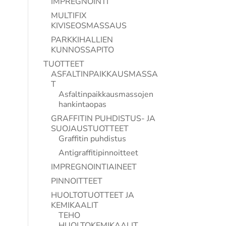
IMPREGNOINTI
MULTIFIX
KIVISEOSMASSAUS
PARKKIHALLIEN
KUNNOSSAPITO
TUOTTEET
ASFALTINPAIKKAUSMASSA
T
Asfaltinpaikkausmassojen
hankintaopas
GRAFFITIN PUHDISTUS- JA
SUOJAUSTUOTTEET
Graffitin puhdistus
Antigraffitipinnoitteet
IMPREGNOINTIAINEET
PINNOITTEET
HUOLTOTUOTTEET JA
KEMIKAALIT
TEHO
HUOLTOKEMIKAALIT