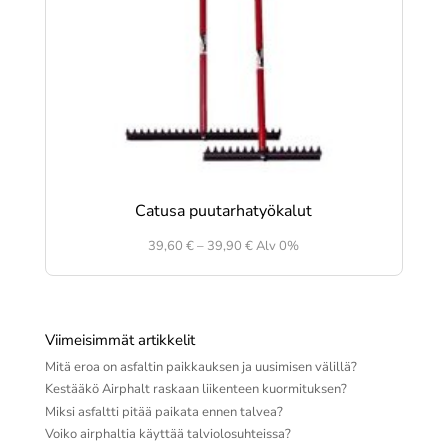
Catusa puutarhatyökalut
Hintaluokka:
39,60
€
–
39,90
€
Alv 0%
39,60 €
-
39,90 €
Viimeisimmät artikkelit
Mitä eroa on asfaltin paikkauksen ja uusimisen välillä?
Kestääkö Airphalt raskaan liikenteen kuormituksen?
Miksi asfaltti pitää paikata ennen talvea?
Voiko airphaltia käyttää talviolosuhteissa?