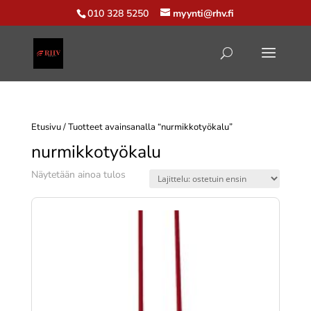
010 328 5250
myynti@rhv.fi
Etusivu
/ Tuotteet avainsanalla “nurmikkotyökalu”
nurmikkotyökalu
Näytetään ainoa tulos