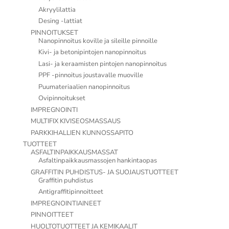
Akryylilattia
Desing -lattiat
PINNOITUKSET
Nanopinnoitus koville ja sileille pinnoille
Kivi- ja betonipintojen nanopinnoitus
Lasi- ja keraamisten pintojen nanopinnoitus
PPF -pinnoitus joustavalle muoville
Puumateriaalien nanopinnoitus
Ovipinnoitukset
IMPREGNOINTI
MULTIFIX KIVISEOSMASSAUS
PARKKIHALLIEN KUNNOSSAPITO
TUOTTEET
ASFALTINPAIKKAUSMASSAT
Asfaltinpaikkausmassojen hankintaopas
GRAFFITIN PUHDISTUS- JA SUOJAUSTUOTTEET
Graffitin puhdistus
Antigraffitipinnoitteet
IMPREGNOINTIAINEET
PINNOITTEET
HUOLTOTUOTTEET JA KEMIKAALIT