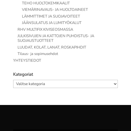
TEHO HUOLTOKEMIKAALIT
VIEMÄRINAVAUS- JA HUOLTOAINEET
LÄMMITTIMET JA SUOJAVOITEET
JÄÄNSULATUS JA LUMITYÖKALUT
RHV MULTIFIX KIVISEOSMASSA
JULKISIVUJEN JA KATTOJEN PUHDISTUS- JA
SUOJAUSTUOTTEET
LUUDAT, KOLAT, LANAT, ROSKAPIHDIT
Tilaus- ja sopimusehdot
YHTEYSTIEDOT
Kategoriat
Kategoriat