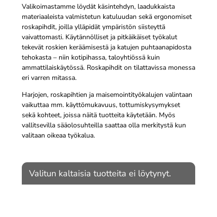
Valikoimastamme löydät käsintehdyn, laadukkaista
materiaaleista valmistetun katuluudan sekä ergonomiset
roskapihdit, joilla ylläpidät ympäristön siisteyttä
vaivattomasti. Käytännölliset ja pitkäikäiset työkalut
tekevät roskien keräämisestä ja katujen puhtaanapidosta
tehokasta – niin kotipihassa, taloyhtiössä kuin
ammattilaiskäytössä. Roskapihdit on tilattavissa monessa
eri varren mitassa.
Harjojen, roskapihtien ja maisemointityökalujen valintaan
vaikuttaa mm. käyttömukavuus, tottumiskysymykset
sekä kohteet, joissa näitä tuotteita käytetään. Myös
vallitsevilla sääolosuhteilla saattaa olla merkitystä kun
valitaan oikeaa työkalua.
Valitun kaltaisia tuotteita ei löytynyt.