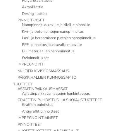
Polyuretaanilattia
Akryylilattia
Desing -lattiat
PINNOITUKSET
Nanopinnoitus koville ja sileille pinnoille
Kivi- ja betonipintojen nanopinnoitus
Lasi- ja keraamisten pintojen nanopinnoitus
PPF -pinnoitus joustavalle muoville
Puumateriaalien nanopinnoitus
Ovipinnoitukset
IMPREGNOINTI
MULTIFIX KIVISEOSMASSAUS
PARKKIHALLIEN KUNNOSSAPITO
TUOTTEET
ASFALTINPAIKKAUSMASSAT
Asfaltinpaikkausmassojen hankintaopas
GRAFFITIN PUHDISTUS- JA SUOJAUSTUOTTEET
Graffitin puhdistus
Antigraffitipinnoitteet
IMPREGNOINTIAINEET
PINNOITTEET