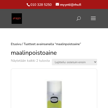
010 328 5250
myynti@rhv.fi
Etusivu
/ Tuotteet avainsanalla “maalinpoistoaine”
maalinpoistoaine
Suosituimmat
Näytetään kaikki 2 tulosta
ensin