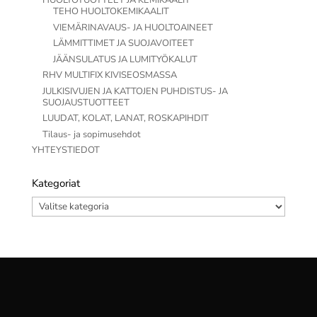
HUOLTOTUOTTEET JA KEMIKAALIT
TEHO HUOLTOKEMIKAALIT
VIEMÄRINAVAUS- JA HUOLTOAINEET
LÄMMITTIMET JA SUOJAVOITEET
JÄÄNSULATUS JA LUMITYÖKALUT
RHV MULTIFIX KIVISEOSMASSA
JULKISIVUJEN JA KATTOJEN PUHDISTUS- JA
SUOJAUSTUOTTEET
LUUDAT, KOLAT, LANAT, ROSKAPIHDIT
Tilaus- ja sopimusehdot
YHTEYSTIEDOT
Kategoriat
Kategoriat