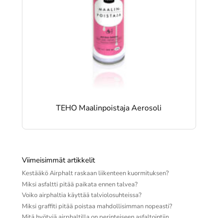
TEHO Maalinpoistaja Aerosoli
Viimeisimmät artikkelit
Kestääkö Airphalt raskaan liikenteen kuormituksen?
Miksi asfaltti pitää paikata ennen talvea?
Voiko airphaltia käyttää talviolosuhteissa?
Miksi graffiti pitää poistaa mahdollisimman nopeasti?
Mitä hyötyjä airphaltilla on perinteiseen asfaltointiin