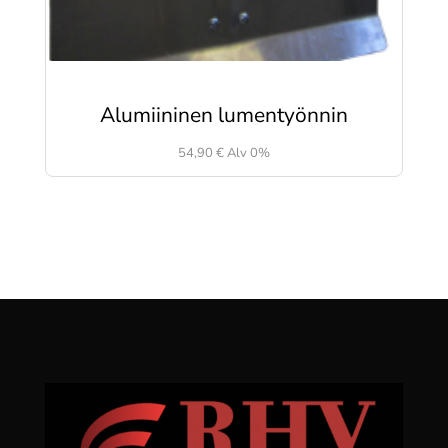
Alumiininen lumentyönnin
54,90
€
Alv 0%