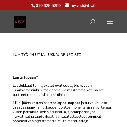
010 328 5250
myynti@rhv.fi
LUMITYÖKALUT JA LIUKKAUDENPOISTO
Lunta tupaan?
Laadukkaat lumityökalut ovat edellytys hyvään
lumityömeininkiin. Meidän valikoimastamme kotimaiset
tuotteet monenlaisiin lumitöihin.
Miksi jäänsulatusaineet: helppoa, nopeaa ja turvallisuutta
lisäävää jään- ja liukkaudenpoistoa monenlaisissa kohteissa,
kuten portaissa, ovien edustoilla, ajorampeissa jne.
Turvalliset ja laadukkaat jäänsulatustuotteet toimivat
nopeasti vahingoittamatta muita materiaaleja.