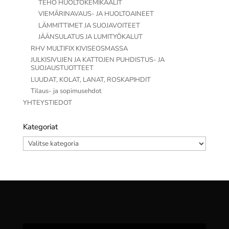
TEHO HUOLTOKEMIKAALIT
VIEMÄRINAVAUS- JA HUOLTOAINEET
LÄMMITTIMET JA SUOJAVOITEET
JÄÄNSULATUS JA LUMITYÖKALUT
RHV MULTIFIX KIVISEOSMASSA
JULKISIVUJEN JA KATTOJEN PUHDISTUS- JA
SUOJAUSTUOTTEET
LUUDAT, KOLAT, LANAT, ROSKAPIHDIT
Tilaus- ja sopimusehdot
YHTEYSTIEDOT
Kategoriat
Kategoriat