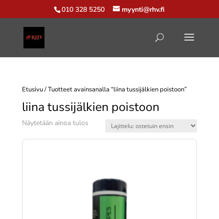
010 328 5250
myynti@rhv.fi
Etusivu
/ Tuotteet avainsanalla “liina tussijälkien poistoon”
liina tussijälkien poistoon
Näytetään ainoa tulos