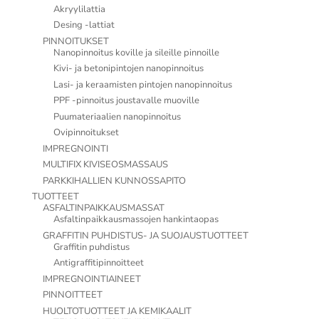
Akryylilattia
Desing -lattiat
PINNOITUKSET
Nanopinnoitus koville ja sileille pinnoille
Kivi- ja betonipintojen nanopinnoitus
Lasi- ja keraamisten pintojen nanopinnoitus
PPF -pinnoitus joustavalle muoville
Puumateriaalien nanopinnoitus
Ovipinnoitukset
IMPREGNOINTI
MULTIFIX KIVISEOSMASSAUS
PARKKIHALLIEN KUNNOSSAPITO
TUOTTEET
ASFALTINPAIKKAUSMASSAT
Asfaltinpaikkausmassojen hankintaopas
GRAFFITIN PUHDISTUS- JA SUOJAUSTUOTTEET
Graffitin puhdistus
Antigraffitipinnoitteet
IMPREGNOINTIAINEET
PINNOITTEET
HUOLTOTUOTTEET JA KEMIKAALIT