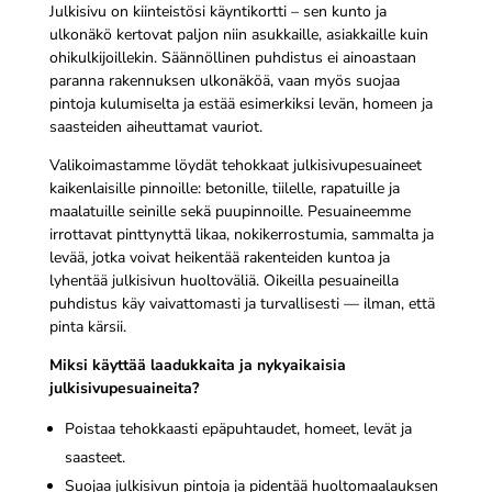
Julkisivu on kiinteistösi käyntikortti – sen kunto ja
ulkonäkö kertovat paljon niin asukkaille, asiakkaille kuin
ohikulkijoillekin. Säännöllinen puhdistus ei ainoastaan
paranna rakennuksen ulkonäköä, vaan myös suojaa
pintoja kulumiselta ja estää esimerkiksi levän, homeen ja
saasteiden aiheuttamat vauriot.
Valikoimastamme löydät tehokkaat julkisivupesuaineet
kaikenlaisille pinnoille: betonille, tiilelle, rapatuille ja
maalatuille seinille sekä puupinnoille. Pesuaineemme
irrottavat pinttynyttä likaa, nokikerrostumia, sammalta ja
levää, jotka voivat heikentää rakenteiden kuntoa ja
lyhentää julkisivun huoltoväliä. Oikeilla pesuaineilla
puhdistus käy vaivattomasti ja turvallisesti — ilman, että
pinta kärsii.
Miksi käyttää laadukkaita ja nykyaikaisia
julkisivupesuaineita?
Poistaa tehokkaasti epäpuhtaudet, homeet, levät ja
saasteet.
Suojaa julkisivun pintoja ja pidentää huoltomaalauksen