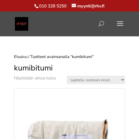
010 328 5250
myynti@rhv.fi
Etusivu
/ Tuotteet avainsanalla “kumibitumi”
kumibitumi
Näytetään ainoa tulos