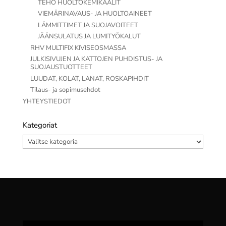
TEHO HUOLTOKEMIKAALIT
VIEMÄRINAVAUS- JA HUOLTOAINEET
LÄMMITTIMET JA SUOJAVOITEET
JÄÄNSULATUS JA LUMITYÖKALUT
RHV MULTIFIX KIVISEOSMASSA
JULKISIVUJEN JA KATTOJEN PUHDISTUS- JA
SUOJAUSTUOTTEET
LUUDAT, KOLAT, LANAT, ROSKAPIHDIT
Tilaus- ja sopimusehdot
YHTEYSTIEDOT
Kategoriat
Kategoriat