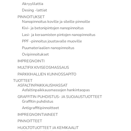
Akryylilattia
Desing -lattiat
PINNOITUKSET
Nanopinnoitus koville ja sileille pinnoille
Kivi- ja betonipintojen nanopinnoitus
Lasi- ja keraamisten pintojen nanopinnoitus
PPF -pinnoitus joustavalle muoville
Puumateriaalien nanopinnoitus
Ovipinnoitukset
IMPREGNOINTI
MULTIFIX KIVISEOSMASSAUS
PARKKIHALLIEN KUNNOSSAPITO
TUOTTEET
ASFALTINPAIKKAUSMASSAT
Asfaltinpaikkausmassojen hankintaopas
GRAFFITIN PUHDISTUS- JA SUOJAUSTUOTTEET
Graffitin puhdistus
Antigraffitipinnoitteet
IMPREGNOINTIAINEET
PINNOITTEET
HUOLTOTUOTTEET JA KEMIKAALIT