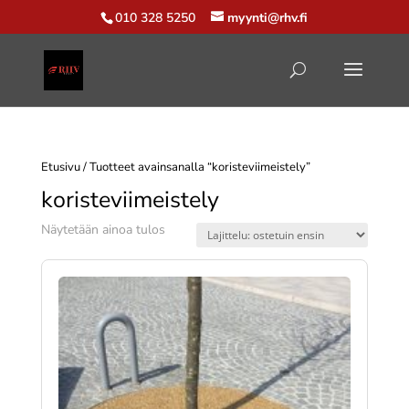
010 328 5250
myynti@rhv.fi
Etusivu
/ Tuotteet avainsanalla “koristeviimeistely”
koristeviimeistely
Näytetään ainoa tulos