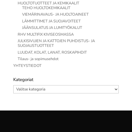
HUOLTOTUOTTEET JA KEMIKAALIT
TEHO HUOLTOKEMIKAALIT
VIEMÄRINAVAUS- JA HUOLTOAINEET
LÄMMITTIMET JA SUOJAVOITEET
JÄÄNSULATUS JA LUMITYÖKALUT
RHV MULTIFIX KIVISEOSMASSA
JULKISIVUJEN JA KATTOJEN PUHDISTUS- JA
SUOJAUSTUOTTEET
LUUDAT, KOLAT, LANAT, ROSKAPIHDIT
Tilaus- ja sopimusehdot
YHTEYSTIEDOT
Kategoriat
Kategoriat