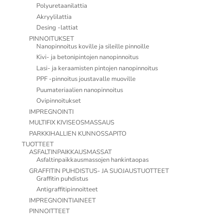
Polyuretaanilattia
Akryylilattia
Desing -lattiat
PINNOITUKSET
Nanopinnoitus koville ja sileille pinnoille
Kivi- ja betonipintojen nanopinnoitus
Lasi- ja keraamisten pintojen nanopinnoitus
PPF -pinnoitus joustavalle muoville
Puumateriaalien nanopinnoitus
Ovipinnoitukset
IMPREGNOINTI
MULTIFIX KIVISEOSMASSAUS
PARKKIHALLIEN KUNNOSSAPITO
TUOTTEET
ASFALTINPAIKKAUSMASSAT
Asfaltinpaikkausmassojen hankintaopas
GRAFFITIN PUHDISTUS- JA SUOJAUSTUOTTEET
Graffitin puhdistus
Antigraffitipinnoitteet
IMPREGNOINTIAINEET
PINNOITTEET