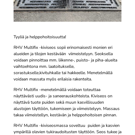
Tyyliä ja helppohoitoisuutta!
RHV Multifix -kiviseos sopii erinomaisesti monien eri
alueiden ja tilojen kestävään viimeistelyyn. Seoksella
voidaan pinnoittaa mm. liikenne-, puisto- ja piha-alueita
vaihtoehtona mm. laatoitukselle,
sorastukselle,kivituhkalle tai hakkeelle. Menetelmällä
voidaan massata myös erilaisia rakenteita.
RHV Multifix -menetelmällä voidaan toteuttaa
näyttävästi uudis- ja saneerauskohteista. Kiviseos on
näyttävä tuote puiden sekä muun kasvillisuuden
alustojen täyttöön, tukemiseen ja viimeistelyyn. Massaus
takaa viimeistellyn, kestävän ja helppohoitoisen pinnan.
RHV Multifix -kiviseosmassa soveltuu puiden ja kasvien
ympärillä olevien tukiraudoitusten täyttöön. Seos tukee ja