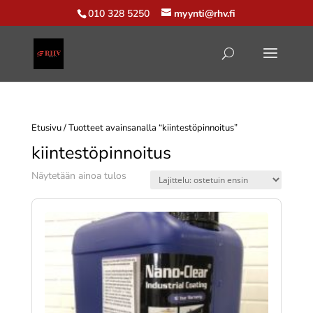
010 328 5250
myynti@rhv.fi
Etusivu
/ Tuotteet avainsanalla “kiintestöpinnoitus”
kiintestöpinnoitus
Näytetään ainoa tulos