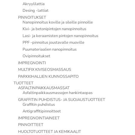
Akryylilattia
Desing -lattiat
PINNOITUKSET
Nanopinnoitus koville ja sileille pinnoille
Kivi- ja betonipintojen nanopinnoitus
Lasi- ja keraamisten pintojen nanopinnoitus
PPF -pinnoitus joustavalle muoville
Puumateriaalien nanopinnoitus
Ovipinnoitukset
IMPREGNOINTI
MULTIFIX KIVISEOSMASSAUS
PARKKIHALLIEN KUNNOSSAPITO
TUOTTEET
ASFALTINPAIKKAUSMASSAT
Asfaltinpaikkausmassojen hankintaopas
GRAFFITIN PUHDISTUS- JA SUOJAUSTUOTTEET
Graffitin puhdistus
Antigraffitipinnoitteet
IMPREGNOINTIAINEET
PINNOITTEET
HUOLTOTUOTTEET JA KEMIKAALIT