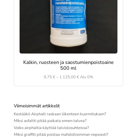
Kalkin, ruosteen ja saostumienpoistoaine
500 ml
Hintaluokka:
9,75
€
–
1 125,00
€
Alv 0%
9,75 €
-
1
125,00 €
Viimeisimmät artikkelit
Kestääkö Airphalt raskaan liikenteen kuormituksen?
Miksi asfaltti pitää paikata ennen talvea?
Voiko airphaltia käyttää talviolosuhteissa?
Miksi graffiti pitää poistaa mahdollisimman nopeasti?