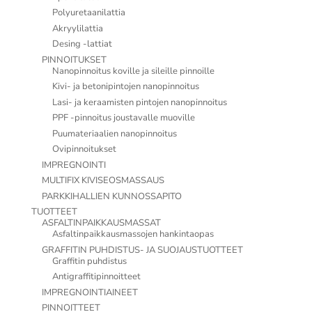
Polyuretaanilattia
Akryylilattia
Desing -lattiat
PINNOITUKSET
Nanopinnoitus koville ja sileille pinnoille
Kivi- ja betonipintojen nanopinnoitus
Lasi- ja keraamisten pintojen nanopinnoitus
PPF -pinnoitus joustavalle muoville
Puumateriaalien nanopinnoitus
Ovipinnoitukset
IMPREGNOINTI
MULTIFIX KIVISEOSMASSAUS
PARKKIHALLIEN KUNNOSSAPITO
TUOTTEET
ASFALTINPAIKKAUSMASSAT
Asfaltinpaikkausmassojen hankintaopas
GRAFFITIN PUHDISTUS- JA SUOJAUSTUOTTEET
Graffitin puhdistus
Antigraffitipinnoitteet
IMPREGNOINTIAINEET
PINNOITTEET