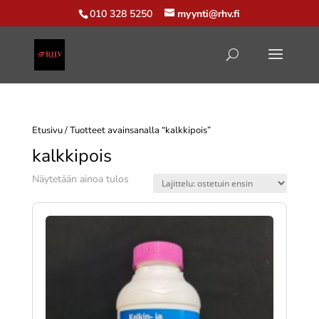
010 328 5250
myynti@rhv.fi
Etusivu
/ Tuotteet avainsanalla “kalkkipois”
kalkkipois
Näytetään ainoa tulos