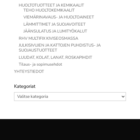
HUOLTOTUOTTEET JA KEMIKAALIT
TEHO HUOLTOKEMIKAALIT
VIEMÄRINAVAUS- JA HUOLTOAINEET
LÄMMITTIMET JA SUOJAVOITEET
JÄÄNSULATUS JA LUMITYÖKALUT
RHV MULTIFIX KIVISEOSMASSA
JULKISIVUJEN JA KATTOJEN PUHDISTUS- JA
SUOJAUSTUOTTEET
LUUDAT, KOLAT, LANAT, ROSKAPIHDIT
Tilaus- ja sopimusehdot
YHTEYSTIEDOT
Kategoriat
Kategoriat