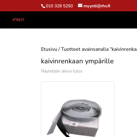
010 328 5250
myynti@rhv.fi
Etusivu
/ Tuotteet avainsanalla “kaivinrenka
kaivinrenkaan ympärille
Näytetään ainoa tulos