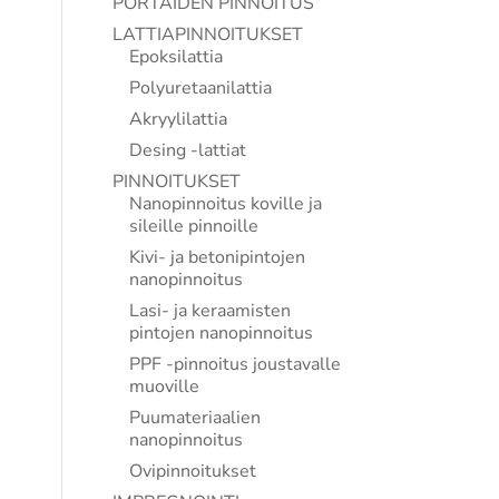
PORTAIDEN PINNOITUS
LATTIAPINNOITUKSET
Epoksilattia
Polyuretaanilattia
Akryylilattia
Desing -lattiat
PINNOITUKSET
Nanopinnoitus koville ja
sileille pinnoille
Kivi- ja betonipintojen
nanopinnoitus
Lasi- ja keraamisten
pintojen nanopinnoitus
PPF -pinnoitus joustavalle
muoville
Puumateriaalien
nanopinnoitus
Ovipinnoitukset