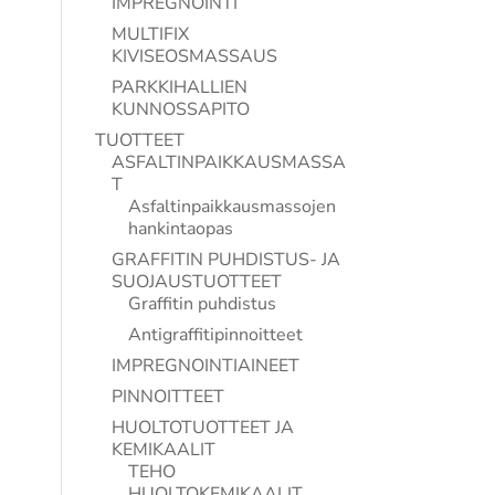
IMPREGNOINTI
MULTIFIX
KIVISEOSMASSAUS
PARKKIHALLIEN
KUNNOSSAPITO
TUOTTEET
ASFALTINPAIKKAUSMASSA
T
Asfaltinpaikkausmassojen
hankintaopas
GRAFFITIN PUHDISTUS- JA
SUOJAUSTUOTTEET
Graffitin puhdistus
Antigraffitipinnoitteet
IMPREGNOINTIAINEET
PINNOITTEET
HUOLTOTUOTTEET JA
KEMIKAALIT
TEHO
HUOLTOKEMIKAALIT