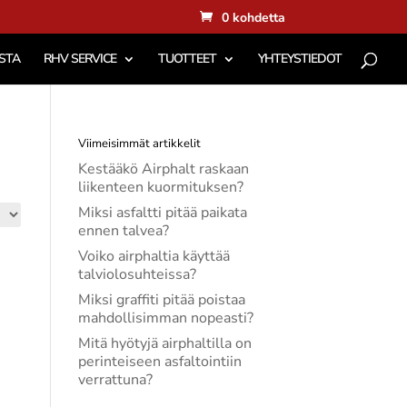
0 kohdetta
STA
RHV SERVICE
TUOTTEET
YHTEYSTIEDOT
Viimeisimmät artikkelit
Kestääkö Airphalt raskaan
liikenteen kuormituksen?
Miksi asfaltti pitää paikata
ennen talvea?
Voiko airphaltia käyttää
talviolosuhteissa?
Miksi graffiti pitää poistaa
mahdollisimman nopeasti?
Mitä hyötyjä airphaltilla on
perinteiseen asfaltointiin
verrattuna?