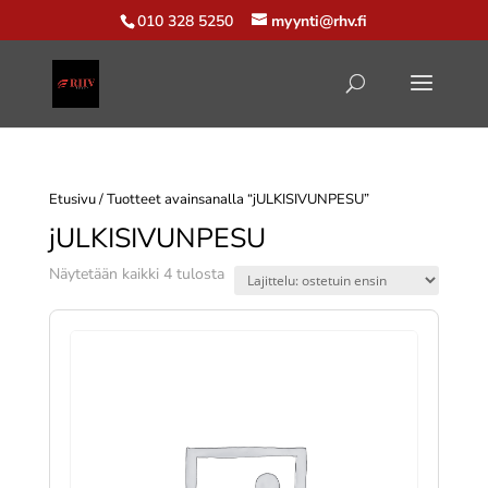
010 328 5250
myynti@rhv.fi
Etusivu
/ Tuotteet avainsanalla “jULKISIVUNPESU”
jULKISIVUNPESU
Suosituimmat
Näytetään kaikki 4 tulosta
ensin