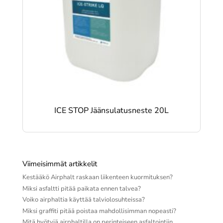
ICE STOP Jäänsulatusneste 20L
Viimeisimmät artikkelit
Kestääkö Airphalt raskaan liikenteen kuormituksen?
Miksi asfaltti pitää paikata ennen talvea?
Voiko airphaltia käyttää talviolosuhteissa?
Miksi graffiti pitää poistaa mahdollisimman nopeasti?
Mitä hyötyjä airphaltilla on perinteiseen asfaltointiin