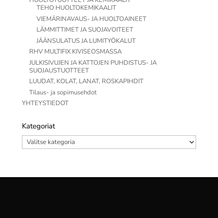
HUOLTOTUOTTEET JA KEMIKAALIT
TEHO HUOLTOKEMIKAALIT
VIEMÄRINAVAUS- JA HUOLTOAINEET
LÄMMITTIMET JA SUOJAVOITEET
JÄÄNSULATUS JA LUMITYÖKALUT
RHV MULTIFIX KIVISEOSMASSA
JULKISIVUJEN JA KATTOJEN PUHDISTUS- JA
SUOJAUSTUOTTEET
LUUDAT, KOLAT, LANAT, ROSKAPIHDIT
Tilaus- ja sopimusehdot
YHTEYSTIEDOT
Kategoriat
Kategoriat