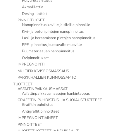
Polyuretaanilattia
Akryylilattia
Desing -lattiat
PINNOITUKSET
Nanopinnoitus koville ja sileille pinnoille
Kivi- ja betonipintojen nanopinnoitus
Lasi- ja keraamisten pintojen nanopinnoitus
PPF -pinnoitus joustavalle muoville
Puumateriaalien nanopinnoitus
Ovipinnoitukset
IMPREGNOINTI
MULTIFIX KIVISEOSMASSAUS
PARKKIHALLIEN KUNNOSSAPITO
TUOTTEET
ASFALTINPAIKKAUSMASSAT
Asfaltinpaikkausmassojen hankintaopas
GRAFFITIN PUHDISTUS- JA SUOJAUSTUOTTEET
Graffitin puhdistus
Antigraffitipinnoitteet
IMPREGNOINTIAINEET
PINNOITTEET