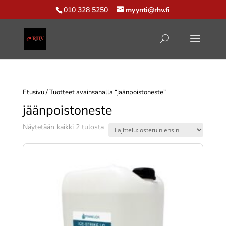
010 328 5250
myynti@rhv.fi
Etusivu
/ Tuotteet avainsanalla “jäänpoistoneste”
jäänpoistoneste
Suosituimmat
Näytetään kaikki 2 tulosta
ensin