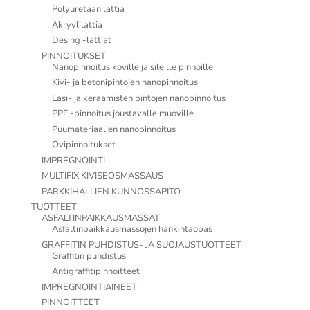
Polyuretaanilattia
Akryylilattia
Desing -lattiat
PINNOITUKSET
Nanopinnoitus koville ja sileille pinnoille
Kivi- ja betonipintojen nanopinnoitus
Lasi- ja keraamisten pintojen nanopinnoitus
PPF -pinnoitus joustavalle muoville
Puumateriaalien nanopinnoitus
Ovipinnoitukset
IMPREGNOINTI
MULTIFIX KIVISEOSMASSAUS
PARKKIHALLIEN KUNNOSSAPITO
TUOTTEET
ASFALTINPAIKKAUSMASSAT
Asfaltinpaikkausmassojen hankintaopas
GRAFFITIN PUHDISTUS- JA SUOJAUSTUOTTEET
Graffitin puhdistus
Antigraffitipinnoitteet
IMPREGNOINTIAINEET
PINNOITTEET