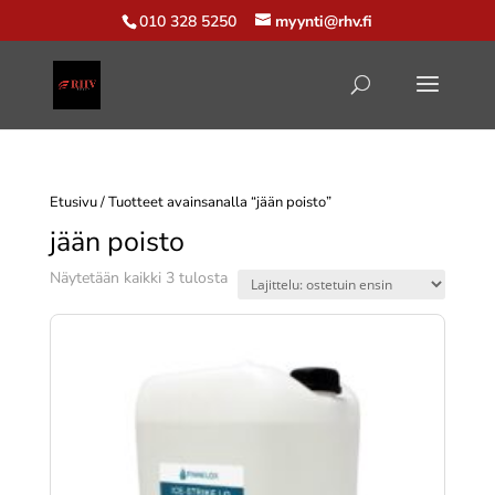
010 328 5250
myynti@rhv.fi
Etusivu
/ Tuotteet avainsanalla “jään poisto”
jään poisto
Suosituimmat
Näytetään kaikki 3 tulosta
ensin