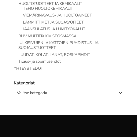
HUOLTOTUOTTEET JA KEMIKAALIT
TEHO HUOLTOKEMIKAALIT
VIEMÄRINAVAUS- JA HUOLTOAINEET
LÄMMITTIMET JA SUOJAVOITEET
JÄÄNSULATUS JA LUMITYÖKALUT
RHV MULTIFIX KIVISEOSMASSA
JULKISIVUJEN JA KATTOJEN PUHDISTUS- JA
SUOJAUSTUOTTEET
LUUDAT, KOLAT, LANAT, ROSKAPIHDIT
Tilaus- ja sopimusehdot
YHTEYSTIEDOT
Kategoriat
Kategoriat