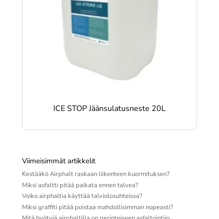
ICE STOP Jäänsulatusneste 20L
Viimeisimmät artikkelit
Kestääkö Airphalt raskaan liikenteen kuormituksen?
Miksi asfaltti pitää paikata ennen talvea?
Voiko airphaltia käyttää talviolosuhteissa?
Miksi graffiti pitää poistaa mahdollisimman nopeasti?
Mitä hyötyjä airphaltilla on perinteiseen asfaltointiin