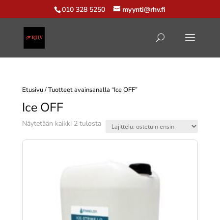
010 328 5250
myynti@rhv.fi
Etusivu
/ Tuotteet avainsanalla “Ice OFF”
Ice OFF
Suosituimmat
Näytetään kaikki 2 tulosta
ensin