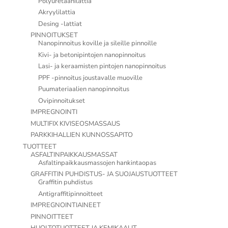
Polyuretaanilattia
Akryylilattia
Desing -lattiat
PINNOITUKSET
Nanopinnoitus koville ja sileille pinnoille
Kivi- ja betonipintojen nanopinnoitus
Lasi- ja keraamisten pintojen nanopinnoitus
PPF -pinnoitus joustavalle muoville
Puumateriaalien nanopinnoitus
Ovipinnoitukset
IMPREGNOINTI
MULTIFIX KIVISEOSMASSAUS
PARKKIHALLIEN KUNNOSSAPITO
TUOTTEET
ASFALTINPAIKKAUSMASSAT
Asfaltinpaikkausmassojen hankintaopas
GRAFFITIN PUHDISTUS- JA SUOJAUSTUOTTEET
Graffitin puhdistus
Antigraffitipinnoitteet
IMPREGNOINTIAINEET
PINNOITTEET