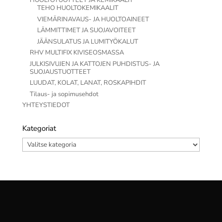
HUOLTOTUOTTEET JA KEMIKAALIT
TEHO HUOLTOKEMIKAALIT
VIEMÄRINAVAUS- JA HUOLTOAINEET
LÄMMITTIMET JA SUOJAVOITEET
JÄÄNSULATUS JA LUMITYÖKALUT
RHV MULTIFIX KIVISEOSMASSA
JULKISIVUJEN JA KATTOJEN PUHDISTUS- JA
SUOJAUSTUOTTEET
LUUDAT, KOLAT, LANAT, ROSKAPIHDIT
Tilaus- ja sopimusehdot
YHTEYSTIEDOT
Kategoriat
Kategoriat