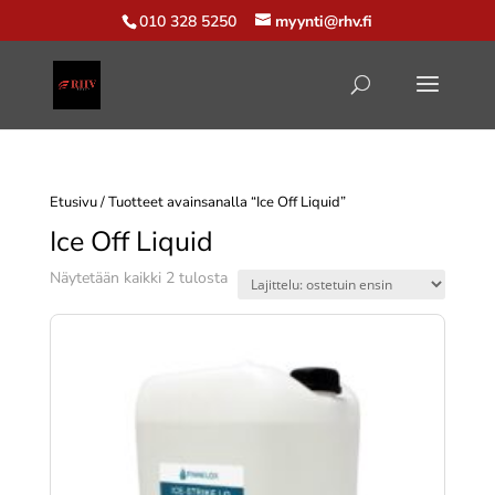
010 328 5250
myynti@rhv.fi
Etusivu
/ Tuotteet avainsanalla “Ice Off Liquid”
Ice Off Liquid
Suosituimmat
Näytetään kaikki 2 tulosta
ensin