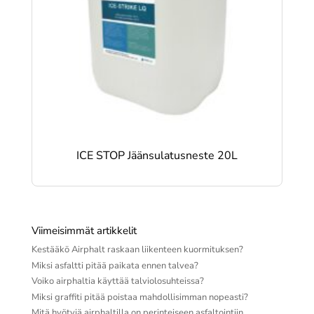
ICE STOP Jäänsulatusneste 20L
Viimeisimmät artikkelit
Kestääkö Airphalt raskaan liikenteen kuormituksen?
Miksi asfaltti pitää paikata ennen talvea?
Voiko airphaltia käyttää talviolosuhteissa?
Miksi graffiti pitää poistaa mahdollisimman nopeasti?
Mitä hyötyjä airphaltilla on perinteiseen asfaltointiin