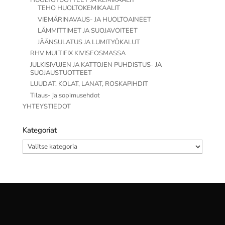
HUOLTOTUOTTEET JA KEMIKAALIT
TEHO HUOLTOKEMIKAALIT
VIEMÄRINAVAUS- JA HUOLTOAINEET
LÄMMITTIMET JA SUOJAVOITEET
JÄÄNSULATUS JA LUMITYÖKALUT
RHV MULTIFIX KIVISEOSMASSA
JULKISIVUJEN JA KATTOJEN PUHDISTUS- JA
SUOJAUSTUOTTEET
LUUDAT, KOLAT, LANAT, ROSKAPIHDIT
Tilaus- ja sopimusehdot
YHTEYSTIEDOT
Kategoriat
Kategoriat