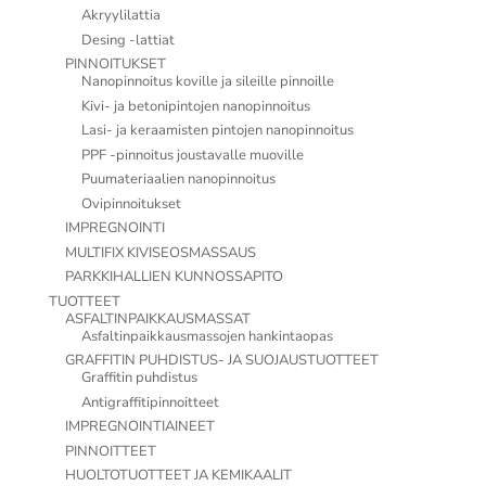
Akryylilattia
Desing -lattiat
PINNOITUKSET
Nanopinnoitus koville ja sileille pinnoille
Kivi- ja betonipintojen nanopinnoitus
Lasi- ja keraamisten pintojen nanopinnoitus
PPF -pinnoitus joustavalle muoville
Puumateriaalien nanopinnoitus
Ovipinnoitukset
IMPREGNOINTI
MULTIFIX KIVISEOSMASSAUS
PARKKIHALLIEN KUNNOSSAPITO
TUOTTEET
ASFALTINPAIKKAUSMASSAT
Asfaltinpaikkausmassojen hankintaopas
GRAFFITIN PUHDISTUS- JA SUOJAUSTUOTTEET
Graffitin puhdistus
Antigraffitipinnoitteet
IMPREGNOINTIAINEET
PINNOITTEET
HUOLTOTUOTTEET JA KEMIKAALIT