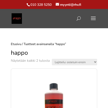
010 328 5250
myynti@rhv.fi
Etusivu
/ Tuotteet avainsanalla “happo”
happo
Suosituimmat
Näytetään kaikki 2 tulosta
ensin