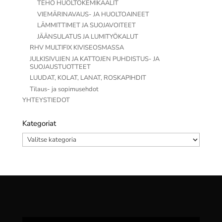
TEHO HUOLTOKEMIKAALIT
VIEMÄRINAVAUS- JA HUOLTOAINEET
LÄMMITTIMET JA SUOJAVOITEET
JÄÄNSULATUS JA LUMITYÖKALUT
RHV MULTIFIX KIVISEOSMASSA
JULKISIVUJEN JA KATTOJEN PUHDISTUS- JA
SUOJAUSTUOTTEET
LUUDAT, KOLAT, LANAT, ROSKAPIHDIT
Tilaus- ja sopimusehdot
YHTEYSTIEDOT
Kategoriat
Kategoriat