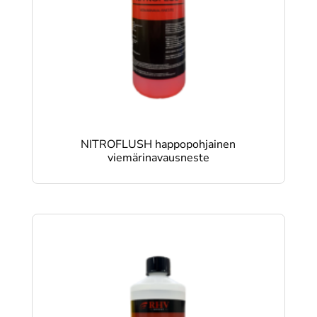
NITROFLUSH happopohjainen
viemärinavausneste