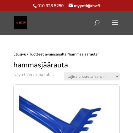
010 328 5250
myynti@rhv.fi
Etusivu
/ Tuotteet avainsanalla “hammasjäärauta”
hammasjäärauta
Näytetään ainoa tulos