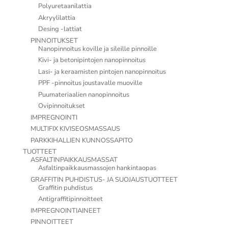
Polyuretaanilattia
Akryylilattia
Desing -lattiat
PINNOITUKSET
Nanopinnoitus koville ja sileille pinnoille
Kivi- ja betonipintojen nanopinnoitus
Lasi- ja keraamisten pintojen nanopinnoitus
PPF -pinnoitus joustavalle muoville
Puumateriaalien nanopinnoitus
Ovipinnoitukset
IMPREGNOINTI
MULTIFIX KIVISEOSMASSAUS
PARKKIHALLIEN KUNNOSSAPITO
TUOTTEET
ASFALTINPAIKKAUSMASSAT
Asfaltinpaikkausmassojen hankintaopas
GRAFFITIN PUHDISTUS- JA SUOJAUSTUOTTEET
Graffitin puhdistus
Antigraffitipinnoitteet
IMPREGNOINTIAINEET
PINNOITTEET