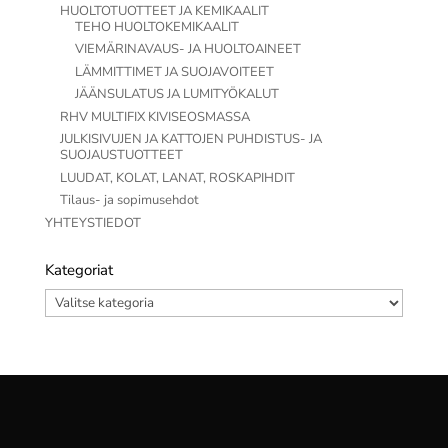
HUOLTOTUOTTEET JA KEMIKAALIT
TEHO HUOLTOKEMIKAALIT
VIEMÄRINAVAUS- JA HUOLTOAINEET
LÄMMITTIMET JA SUOJAVOITEET
JÄÄNSULATUS JA LUMITYÖKALUT
RHV MULTIFIX KIVISEOSMASSA
JULKISIVUJEN JA KATTOJEN PUHDISTUS- JA
SUOJAUSTUOTTEET
LUUDAT, KOLAT, LANAT, ROSKAPIHDIT
Tilaus- ja sopimusehdot
YHTEYSTIEDOT
Kategoriat
Kategoriat