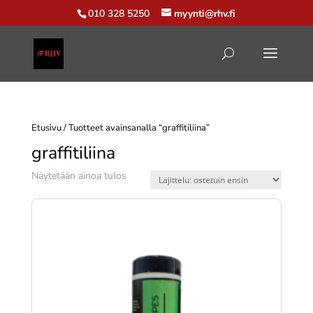
010 328 5250
myynti@rhv.fi
Etusivu
/ Tuotteet avainsanalla “graffitiliina”
graffitiliina
Näytetään ainoa tulos