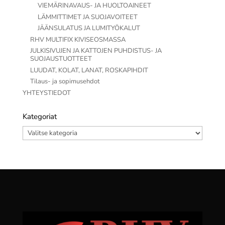
VIEMÄRINAVAUS- JA HUOLTOAINEET
LÄMMITTIMET JA SUOJAVOITEET
JÄÄNSULATUS JA LUMITYÖKALUT
RHV MULTIFIX KIVISEOSMASSA
JULKISIVUJEN JA KATTOJEN PUHDISTUS- JA
SUOJAUSTUOTTEET
LUUDAT, KOLAT, LANAT, ROSKAPIHDIT
Tilaus- ja sopimusehdot
YHTEYSTIEDOT
Kategoriat
Kategoriat