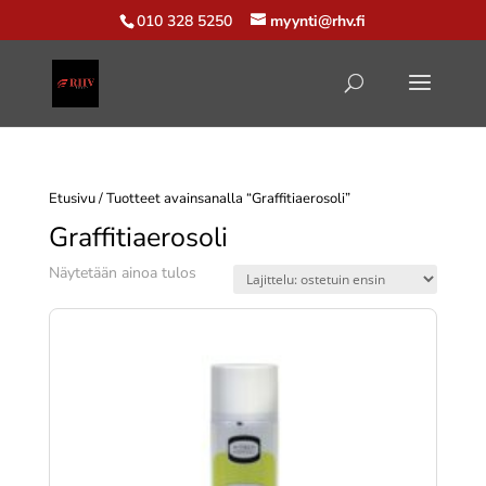
010 328 5250
myynti@rhv.fi
Etusivu
/ Tuotteet avainsanalla “Graffitiaerosoli”
Graffitiaerosoli
Näytetään ainoa tulos