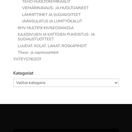
TEHO HUOLTOKEMIKAALIT
VIEMÄRINAVAUS- JA HUOLTOAINEET
LÄMMITTIMET JA SUOJAVOITEET
JÄÄNSULATUS JA LUMITYÖKALUT
RHV MULTIFIX KIVISEOSMASSA
JULKISIVUJEN JA KATTOJEN PUHDISTUS- JA
SUOJAUSTUOTTEET
LUUDAT, KOLAT, LANAT, ROSKAPIHDIT
Tilaus- ja sopimusehdot
YHTEYSTIEDOT
Kategoriat
Kategoriat