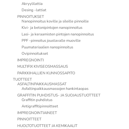
Akryylilattia
Desing -lattiat
PINNOITUKSET
Nanopinnoitus koville ja sileille pinnoille
Kivi- ja betonipintojen nanopinnoitus
Lasi- ja keraamisten pintojen nanopinnoitus
PPF -pinnoitus joustavalle muoville
Puumateriaalien nanopinnoitus
Ovipinnoitukset
IMPREGNOINTI
MULTIFIX KIVISEOSMASSAUS
PARKKIHALLIEN KUNNOSSAPITO
TUOTTEET
ASFALTINPAIKKAUSMASSAT
Asfaltinpaikkausmassojen hankintaopas
GRAFFITIN PUHDISTUS- JA SUOJAUSTUOTTEET
Graffitin puhdistus
Antigraffitipinnoitteet
IMPREGNOINTIAINEET
PINNOITTEET
HUOLTOTUOTTEET JA KEMIKAALIT