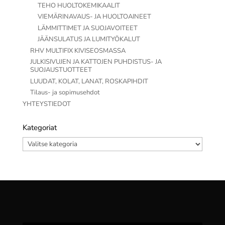
TEHO HUOLTOKEMIKAALIT
VIEMÄRINAVAUS- JA HUOLTOAINEET
LÄMMITTIMET JA SUOJAVOITEET
JÄÄNSULATUS JA LUMITYÖKALUT
RHV MULTIFIX KIVISEOSMASSA
JULKISIVUJEN JA KATTOJEN PUHDISTUS- JA
SUOJAUSTUOTTEET
LUUDAT, KOLAT, LANAT, ROSKAPIHDIT
Tilaus- ja sopimusehdot
YHTEYSTIEDOT
Kategoriat
Kategoriat