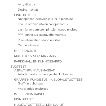
Akryylilattia
Desing -lattiat
PINNOITUKSET
Nanopinnoitus koville ja sileille pinnoille
Kivi- ja betonipintojen nanopinnoitus
Lasi- ja keraamisten pintojen nanopinnoitus
PPF -pinnoitus joustavalle muoville
Puumateriaalien nanopinnoitus
Ovipinnoitukset
IMPREGNOINTI
MULTIFIX KIVISEOSMASSAUS
PARKKIHALLIEN KUNNOSSAPITO
TUOTTEET
ASFALTINPAIKKAUSMASSAT
Asfaltinpaikkausmassojen hankintaopas
GRAFFITIN PUHDISTUS- JA SUOJAUSTUOTTEET
Graffitin puhdistus
Antigraffitipinnoitteet
IMPREGNOINTIAINEET
PINNOITTEET
HUOLTOTUOTTEET JA KEMIKAALIT