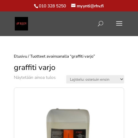
010 328 5250
myynti@rhv.fi
Etusivu
/ Tuotteet avainsanalla “graffiti varjo”
graffiti varjo
Näytetään ainoa tulos