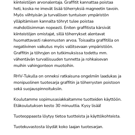
kiinteistöjen arvonalentaja. Graffitit kannattaa poistaa
heti, koska ne imevät lisää töherryksiä magneetin tavoin.
Myös viihtyisän ja turvallisen tuntuisen ympäristön
ylläpitämisen kannalta töhryt tulee poistaa
mahdollisimman nopeasti. Eniten graffitista kärsivät
kiinteistöjen omistajat, sillä töherrykset alentavat
huomattavasti rakennusten arvoa. Toisaalta graffitilla on
negatiivinen vaikutus myös vallitsevaan ympäristöön.
Graffitin ja töhryjen on tutkimuksissa todettu mm.
vähentävän turvallisuuden tunnetta ja rohkaisevan
muihin vahingonteon muotoihin.
RHV-Tukulla on onneksi ratkaisuna ongelmiin laadukas ja
monipuolinen tuotesarja graffitin ja töherrysten poistoon
sekä suojauspinnoituksiin.
Koulutamme sopimusasiakkaitamme tuotteiden käyttöön.
Etäkoulutuksen kesto 30 minuuttia. Kysy lisää!
Tuoteoppaasta löytyy tietoa tuotteista ja käyttökohteista.
Tuotekuvastosta löydät koko laajan tuotesarjan.