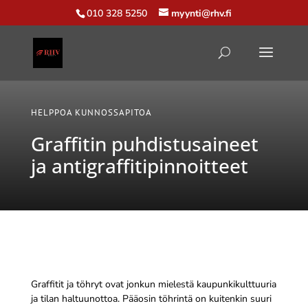
010 328 5250
myynti@rhv.fi
HELPPOA KUNNOSSAPITOA
Graffitin puhdistusaineet
ja antigraffitipinnoitteet
Graffitit ja töhryt ovat jonkun mielestä kaupunkikulttuuria
ja tilan haltuunottoa. Pääosin töhrintä on kuitenkin suuri